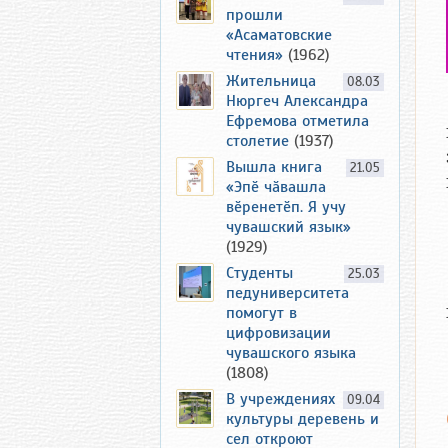
прошли
«Асаматовские
чтения»
(1962)
Жительница
08.03
Нюргеч Александра
Ефремова отметила
столетие
(1937)
Вышла книга
21.05
«Эпӗ чӑвашла
вӗренетӗп. Я учу
чувашский язык»
(1929)
Студенты
25.03
педуниверситета
помогут в
цифровизации
чувашского языка
(1808)
В учреждениях
09.04
культуры деревень и
сел откроют