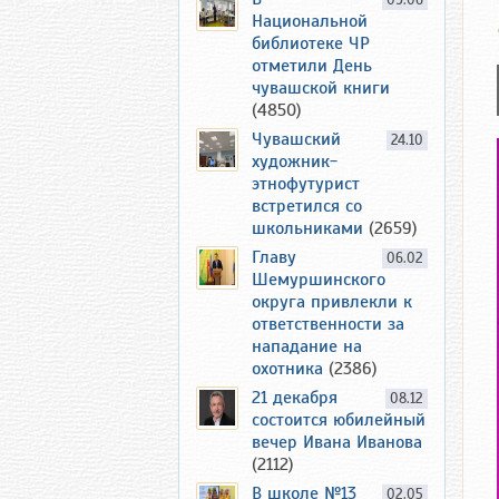
09.06
Национальной
библиотеке ЧР
отметили День
чувашской книги
(4850)
Чувашский
24.10
художник-
этнофутурист
встретился со
школьниками
(2659)
Главу
06.02
Шемуршинского
округа привлекли к
ответственности за
нападание на
охотника
(2386)
21 декабря
08.12
состоится юбилейный
вечер Ивана Иванова
(2112)
В школе №13
02.05