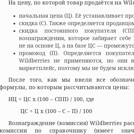
На цену, по которой товар продаётся на Wil
начальная цена (Ц). Её устанавливает пр
скидка (С). Также определяется продавцо
скидка постоянного покупателя (СП
вознаграждения, которое забирает себе 
не на основе Ц, а на базе ЦС — промежут
промокод (П). Определяется покупате
Wildberries не применяются, но они 
маркетплейс, поэтому мы не будем искл
После того, как мы ввели все обознач
формулы, по которым рассчитываются цены:
ИЦ = ЦС х (100 – СПП) / 100, где
ЦС = Ц х (100 – С – П) / 100
Вознаграждение (комиссия) Wildberries ра
комиссии по справочнику (имеет знач