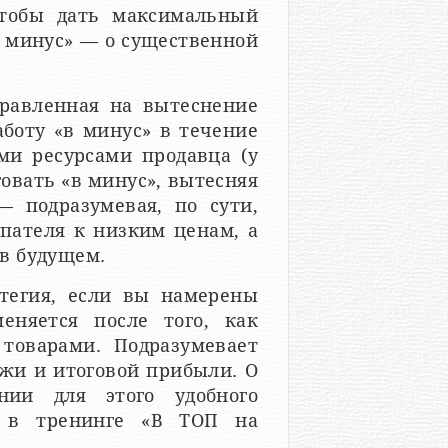
чтобы дать максимальный
в минус» — о существенной
правленная на вытеснение
аботу «в минус» в течение
ми ресурсами продавца (у
говать «в минус», вытесняя
— подразумевая, по сути,
упателя к низким ценам, а
в будущем.
тегия, если вы намерены
меняется после того, как
товарами. Подразумевает
жи и итоговой прибыли. О
нии для этого удобного
о в тренинге «В ТОП на