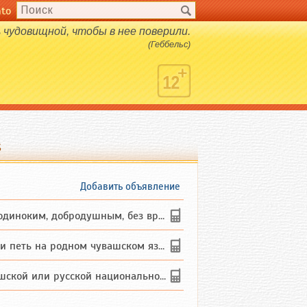
nto
чудовищной, чтобы в нее поверили.
(Геббельс)
s
Добавить объявление
ким, добродушным, без вредных ...
петь на родном чувашском языке
 или русской национальности дл...