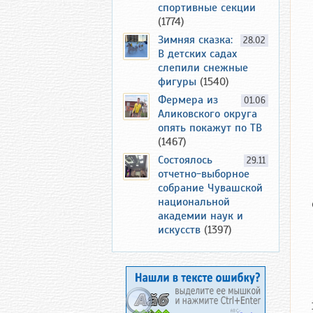
спортивные секции
(1774)
Зимняя сказка:
28.02
В детских садах
слепили снежные
фигуры
(1540)
Фермера из
01.06
Аликовского округа
опять покажут по ТВ
(1467)
Состоялось
29.11
отчетно-выборное
собрание Чувашской
национальной
академии наук и
искусств
(1397)