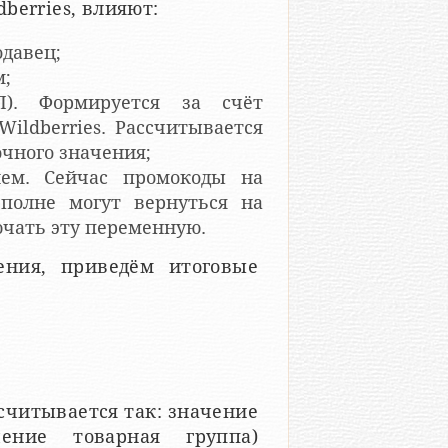
dberries, влияют:
одавец;
м;
П). Формируется за счёт
Wildberries. Рассчитывается
очного значения;
лем. Сейчас промокоды на
вполне могут вернуться на
ючать эту переменную.
ения, приведём итоговые
ссчитывается так: значение
ение товарная группа)