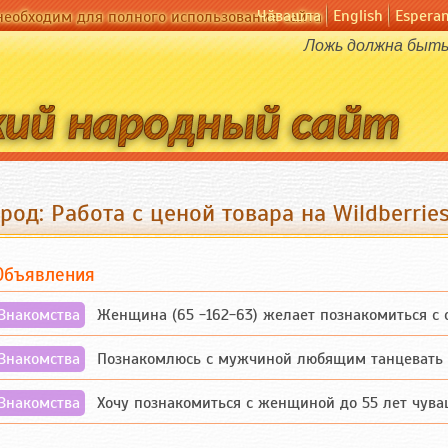
Чӑвашла
English
Espera
необходим для полного использования сайта
Ложь должна быть 
род: Работа с ценой товара на Wildberrie
Объявления
Знакомства
Женщина (65 -162-63) желает познакомиться с одино
Знакомства
Познакомлюсь с мужчиной любящим танцевать и 
Знакомства
Хочу познакомиться с женщиной до 55 лет чувашской