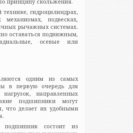
по принципу скольжения.
 технике, гидроцилиндрах,
 механизмах, подвесках,
ичных рычажных системах.
жно оставаться подвижным,
диальные, осевые или
вляются одним из самых
ны в первую очередь для
 нагрузок, направленных
акие подшипники могут
, что делает их удобными
я.
й подшипник состоит из