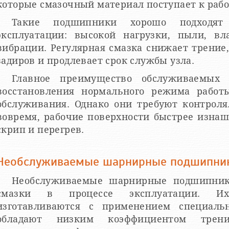
которые смазочный материал поступает к рабо
Такие подшипники хорошо подходят
эксплуатации: высокой нагрузки, пыли, вл
вибрации. Регулярная смазка снижает трение
задиров и продлевает срок службы узла.
Главное преимущество обслуживаемых
восстановления нормального режима работ
обслуживания. Однако они требуют контроля
вовремя, рабочие поверхности быстрее изнаш
скрип и перегрев.
Необслуживаемые шарнирные подшипни
Необслуживаемые шарнирные подшипник
смазки в процессе эксплуатации. Их
изготавливаются с применением специаль
обладают низким коэффициентом трени