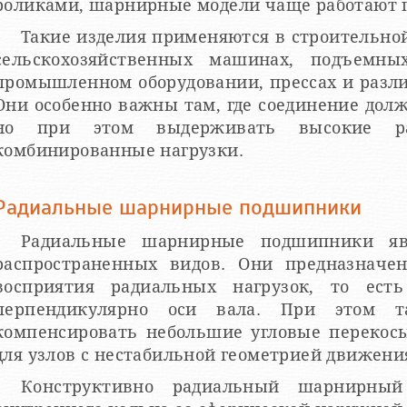
роликами, шарнирные модели чаще работают 
Такие изделия применяются в строительной
сельскохозяйственных машинах, подъемных
промышленном оборудовании, прессах и разл
Они особенно важны там, где соединение дол
но при этом выдерживать высокие ра
комбинированные нагрузки.
Радиальные шарнирные подшипники
Радиальные шарнирные подшипники я
распространенных видов. Они предназначе
восприятия радиальных нагрузок, то есть
перпендикулярно оси вала. При этом т
компенсировать небольшие угловые перекосы
для узлов с нестабильной геометрией движени
Конструктивно радиальный шарнирны