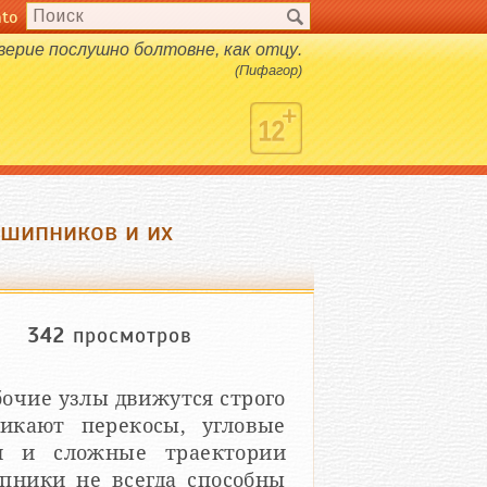
nto
верие послушно болтовне, как отцу.
(Пифагор)
шипников и их
342
просмотров
бочие узлы движутся строго
икают перекосы, угловые
и и сложные траектории
пники не всегда способны