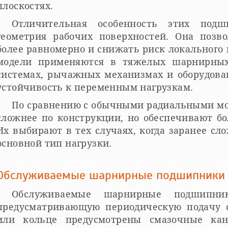
плоскостях.
Отличительная особенность этих под
геометрия рабочих поверхностей. Она позво
более равномерно и снижать риск локального 
модели применяются в тяжелых шарнирных
системах, рычажных механизмах и оборудован
устойчивость к переменным нагрузкам.
По сравнению с обычными радиальными м
сложнее по конструкции, но обеспечивают бо
Их выбирают в тех случаях, когда заранее сл
основной тип нагрузки.
Обслуживаемые шарнирные подшипники
Обслуживаемые шарнирные подшипни
предусматривающую периодическую подачу 
или кольце предусмотрены смазочные кан