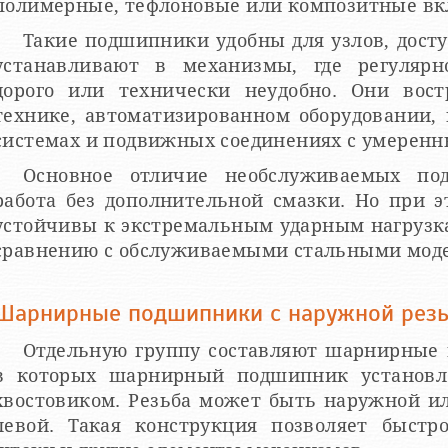
полимерные, тефлоновые или композитные в
Такие подшипники удобны для узлов, досту
устанавливают в механизмы, где регулярн
дорого или технически неудобно. Они вос
технике, автоматизированном оборудовании
системах и подвижных соединениях с умеренн
Основное отличие необслуживаемых по
работа без дополнительной смазки. Но при 
устойчивы к экстремальным ударным нагрузка
сравнению с обслуживаемыми стальными мод
Шарнирные подшипники с наружной резь
Отдельную группу составляют шарнирные 
в которых шарнирный подшипник установл
хвостовиком. Резьба может быть наружной и
левой. Такая конструкция позволяет быстро