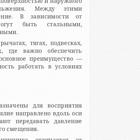
 поверхностью и наружного
льжения. Между этими
ение. В зависимости от
могут быть стальными,
нными.
ычагах, тягах, подвесках,
х, где важно обеспечить
 основное преимущество —
ность работать в условиях
значены для восприятия
силие направлено вдоль оси
ают передавать давление
го смещения.
дшипника отличается от