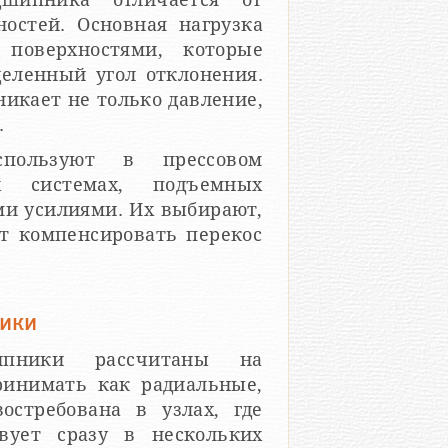
остей. Основная нагрузка
поверхностями, которые
еленный угол отклонения.
никает не только давление,
.
пользуют в прессовом
их системах, подъемных
ми усилиями. Их выбирают,
т компенсировать перекос
ики
ипники рассчитаны на
ринимать как радиальные,
остребована в узлах, где
вует сразу в нескольких