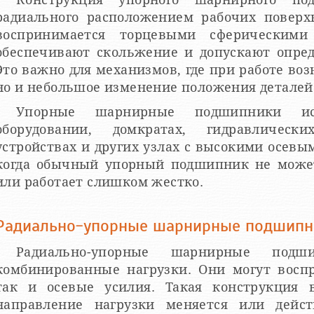
радиального расположением рабочих поверхн
воспринимается торцевыми сферическими 
обеспечивают скольжение и допускают опред
Это важно для механизмов, где при работе воз
но и небольшое изменение положения деталей
Упорные шарнирные подшипники ис
оборудовании, домкратах, гидравлическ
устройствах и других узлах с высокими осевы
когда обычный упорный подшипник не може
или работает слишком жестко.
Радиально-упорные шарнирные подшипн
Радиально-упорные шарнирные подш
комбинированные нагрузки. Они могут восп
так и осевые усилия. Такая конструкция в
направление нагрузки меняется или дейст