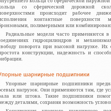
внутреннего кольца со сферической наружной
кольца со сферической дорожкой ско
поверхностями происходит рабочее движ
исполнения контактные поверхности 
бронзовыми, полимерными или комбинирова
Радиальные модели часто применяются в р
соединениях гидроцилиндров и механизма
свободу поворота при высокой нагрузке. Их
простота конструкции, надежность и способ
вибрации.
Упорные шарнирные подшипники
Упорные шарнирные подшипники предна
осевых нагрузок. Они применяются там, где у
вала или штока. Такие подшипники помог
между деталями, сохраняя возможность углово
Конструкция упорного шарнирного по