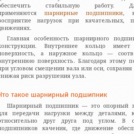
обеспечить стабильную работу. 
применяются
шарнирные подшипники
, 
восприятие нагрузок при качательных, 
движениях.
Главная особенность шарнирного подши
конструкции. Внутреннее кольцо имеет
поверхность, а наружное кольцо — соотв
внутреннюю поверхность. Благодаря этому 
при угловом смещении вала или оси, сохраняя
снижая риск разрушения узла.
Что такое шарнирный подшипник
Шарнирный подшипник — это опорный э
для передачи нагрузки между деталями, 
относительно друг друга под углом. В о
подшипников качения, где движение обес