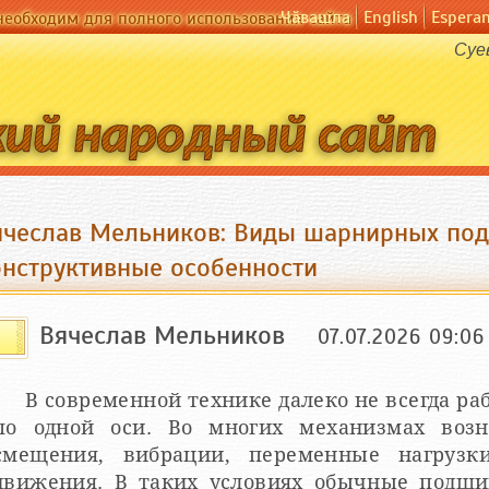
Чӑвашла
English
Espera
необходим для полного использования сайта
Суе
ячеслав Мельников: Виды шарнирных под
онструктивные особенности
Вячеслав Мельников
07.07.2026 09:06
В современной технике далеко не всегда ра
по одной оси. Во многих механизмах возн
смещения, вибрации, переменные нагрузк
движения. В таких условиях обычные подши