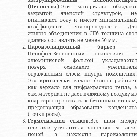
(Пеноплэкс)
.Эти материалы обладают
закрытой ячеистой структурой, не
впитывают воду и имеют минимальный
коэффициент теплопроводности. Для
жилого объединения в СПб толщина слоя
должна составлять не менее 50 мм.
Пароизоляционный барьер —
Пенофол
.Вспененный полиэтилен с
алюминиевой фольгой укладывается
поверх основного утеплителя
отражающим слоем внутрь помещения.
Это критически важно: фольга работает
как зеркало для инфракрасного тепла, а
сам материал не дает влажному воздуху из
квартиры проникать к бетонным стенам,
предотвращая образование конденсата
(точки росы).
Герметизация стыков
.Все швы между
плитами утеплителя заполняются клей-
пеной, а нахлесты пароизоляции