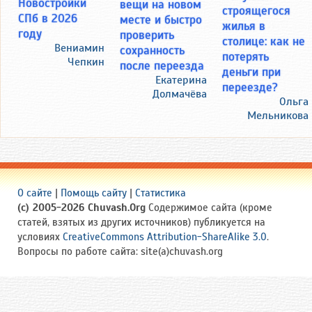
Новостройки
вещи на новом
строящегося
СПб в 2026
месте и быстро
жилья в
году
проверить
столице: как не
Вениамин
сохранность
потерять
Чепкин
после переезда
деньги при
Екатерина
переезде?
Долмачёва
Ольга
Мельникова
О сайте
|
Помощь сайту
|
Статистика
(c) 2005-2026 Chuvash.Org
Содержимое сайта (кроме
статей, взятых из других источников) публикуется на
условиях
CreativeCommons Attribution-ShareAlike 3.0
.
Вопросы по работе сайта: site(a)chuvash.org