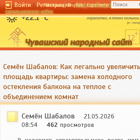
Войти
|
Регистрация
|
Чӑвашла
English
Esperanto
Вход необходим для полног
использования сайта
Когда у меня нет новых и новых идей для
+22.1 °C
обработки, я точно больной.
(И. Гете)
Семён Шабалов: Как легально увеличит
площадь квартиры: замена холодного
остекления балкона на теплое с
объединением комнат
Семён Шабалов
21.05.2026
08:54
462
просмотров