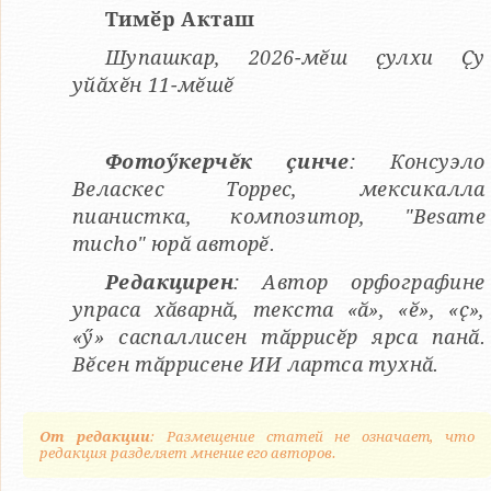
Тимӗр Акташ
Шупашкар, 2026-мӗш ҫулхи Ҫу
уйӑхӗн 11-мӗшӗ
Фотоӳкерчӗк ҫинче
: Консуэло
Веласкес Торрес, мексикалла
пианистка, композитор, "Besame
mucho" юрӑ авторӗ.
Редакцирен
: Автор орфографине
упраса хӑварнӑ, текста «ӑ», «ӗ», «ҫ»,
«ӳ» саспаллисен тӑррисӗр ярса панӑ.
Вӗсен тӑррисене ИИ лартса тухнӑ.
От редакции
: Размещение статей не означает, что
редакция разделяет мнение его авторов.