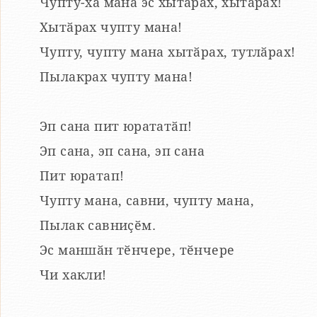
Чупту-ха мана эс хытӑрах, хытӑрах!
Хытӑрах чупту мана!
Чупту, чупту мана хытӑрах, тутлӑрах!
Пылакрах чупту мана!
Эп сана пит юрататӑп!
Эп сана, эп сана, эп сана
Пит юратап!
Чупту мана, савни, чупту мана,
Пылак савниҫӗм.
Эс маншӑн тӗнчере, тӗнчере
Чи хакли!