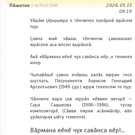
Пăшатан
2026.05.15
// 4276.02.3949
09:19
Уйрăм çĕршывра е тĕнчипех палăрнă юрăсем
пур.
Çавна май чăваш тĕнчинчи çавнашкал
юрăсене аса илсен вырăнлă.
Акă «Băрмана кĕнĕ чух савăнса кĕр...» тенинех
илер.
Чылайăшĕ çавна «чăваш халăх юрри» тесе
шутлать. Патреккелти Борисов Геннадий
Арсентьевич (1949 çур.) юрри текенсем те пур.
Чăннипе вара çав юррăн кĕввин авторĕ —
Сара Садыкова (1906—1986), тутар
композиторĕ. (Сăвви пирки асăнмăпăр, вăл
урăхларах ыйту темелле).
Băрмана кĕнĕ чух савăнса кĕр!...