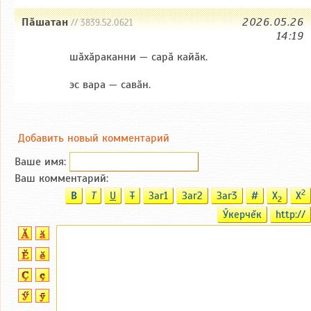
Пăшатан
2026.05.26
// 3839.52.0621
14:19
шăхăраканни — сарă кайăк.
эс вара — савăн.
Добавить новый комментарий
Ваше имя:
Ваш комментарий:
2
B
T
U
T
Заг1
Заг2
Заг3
#
X
X
2
Ӳкерчĕк
http://