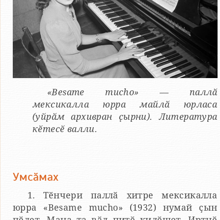
«Besame mucho» — паллӑ
мексикалла юрра майлӑ юрласа
(уйрӑм архивран ҫырни). Литература
кӗтесӗ валли.
Умсӑмах
1. Тӗнчери паллӑ хитре мексикалла
юрра «Besame mucho» (1932) нумай ҫын
пӗлет. Мана та вӑл питӗ килӗшет. Иртнӗ