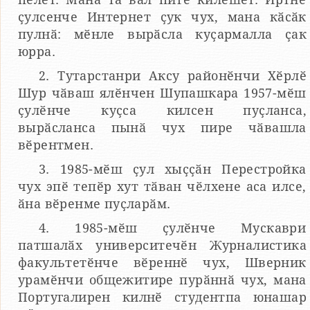
ҫулсенче Интернет ҫук чух, мана кӑсӑк
пулнӑ: мӗнле вырӑсла куҫармалла ҫак
юрра.
2. Тутарстанри Аксу районӗнчи Хӗрлӗ
Шур чӑваш ялӗнчен Шупашкара 1957-мӗш
ҫулӗнче куҫса килсен пуҫланса,
вырӑсланса пынӑ чух пире чӑвашла
вӗрентмен.
3. 1985-мӗш ҫул хыҫҫӑн Перестройка
чух эпӗ тепӗр хут тӑван чӗлхене аса илсе,
ӑна вӗренме пуҫларӑм.
4. 1985-мӗш ҫулӗнче Мускаври
патшалӑх университечӗн Журналистика
факультетӗнче вӗреннӗ чух, Шверник
урамӗнчи общежитире пурӑннӑ чух, мана
Португалирен килнӗ студентпа юнашар