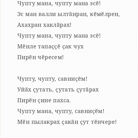
Чупту мана, чупту мана эсӗ!
Эс ман валли ылтӑнран, кӗмӗлрен,
Ахахран хаклӑрах!
Чупту мана, чупту мана эсӗ!
Мӗнле тапаҫҫӗ ҫак чух
Пирӗн чӗресем!
Чупту, чупту, савниҫӗм!
Уйӑх ҫутать, ҫутать ҫутӑрах
Пирӗн ҫине пахса.
Чупту мана, чупту, савниҫӗм!
Мӗн пылакрах ҫакӑн ҫут тӗнчере!