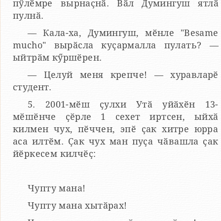
пӳлӗмре вырнаҫнӑ. Вӑл Думингуш ятлӑ
пулнӑ.
— Кала-ха, Думингуш, мӗнле "Besame
mucho" вырӑсла куҫармалла пулать? —
ыйтрӑм кӳршӗрен.
— Целуй меня крепче! — хуравларӗ
студент.
5. 2001-мӗш ҫулхи Утӑ уйӑхӗн 13-
мӗшӗнче ҫӗрле 1 сехет иртсен, ыйхӑ
килмен чух, пӗччен, эпӗ ҫак хитре юрра
аса илтӗм. Ҫак чух ман пуҫа чӑвашла ҫак
йӗркесем килчӗҫ:
Чупту мана!
Чупту мана хытӑрах!