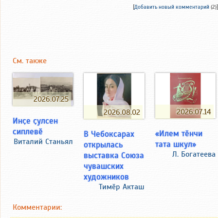
[
Добавить новый комментарий
(2)]
См. также
2026.07.25
2026.07.14
2026.08.02
Инҫе ҫулсен
сиплевӗ
«Илем тӗнчи
В Чебоксарах
Виталий Станьял
тата шкул»
открылась
Л. Богатеева
выставка Союза
чувашских
художников
Тимӗр Акташ
Комментарии: