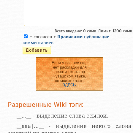
Всего введено:
0
симв. Лимит:
1200
симв.
- согласен с
Правилами
публикации
комментариев
Если у вас все еще
нет раскладки для
печати текста на
чувашском языке,
ее можете взять
ЗДЕСЬ
.
Разрешенные Wiki тэги:
__...__ - выделение слова ссылой.
__aaa|...__ - выделение некого слова