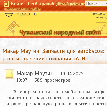
Войти
|
Регистрация
|
Чӑвашла
English
Esperanto
Вход необходим для полног
использования сайта
Любви не знавший дуралей достоин
+16.3 °C
сожаленья.
(Р. Берис)
Макар Маутин: Запчасти для автобусов:
роль и значение компании «АТИ»
Макар Маутин
19.04.2025
10:07
589
просмотров
В современном автомобильном мире
качество и надежность автокомпонентов
играют решающую роль в деятельности