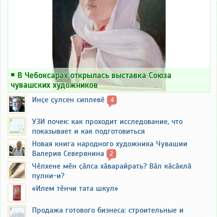
￭
В Чебоксарах открылась выставка Союза
чувашских художников
Инҫе ҫулсен сиплевӗ
4
УЗИ почек: как проходит исследование, что
показывает и как подготовиться
Новая книга народного художника Чувашии
Валерия Северянина
2
Чӗлхене мӗн ҫӑлса хӑварайрать? Вӑл кӑсӑклӑ
пулни-и?
«Илем тӗнчи тата шкул»
Продажа готового бизнеса: строительные и