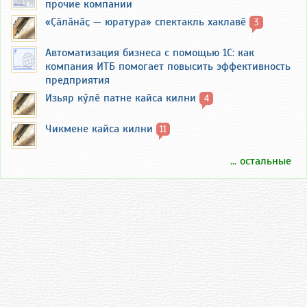
прочие компании
«Ҫӑлӑнӑҫ — юратура» спектакль хаклавӗ
3
Автоматизация бизнеса с помощью 1С: как
компания ИТБ помогает повысить эффективность
предприятия
Изьяр кӳлӗ патне кайса килни
4
Чикмене кайса килни
11
... остальные