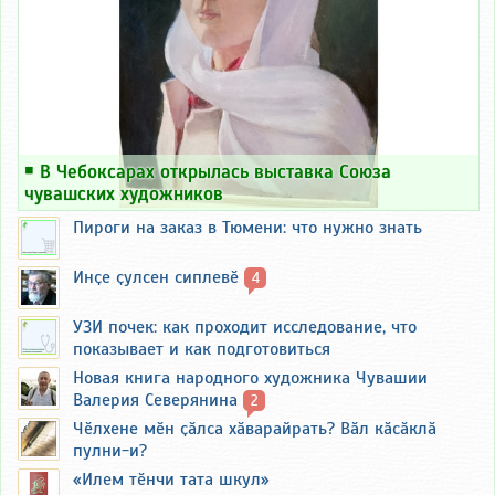
￭
В Чебоксарах открылась выставка Союза
чувашских художников
Пироги на заказ в Тюмени: что нужно знать
Инҫе ҫулсен сиплевӗ
4
УЗИ почек: как проходит исследование, что
показывает и как подготовиться
Новая книга народного художника Чувашии
Валерия Северянина
2
Чӗлхене мӗн ҫӑлса хӑварайрать? Вӑл кӑсӑклӑ
пулни-и?
«Илем тӗнчи тата шкул»