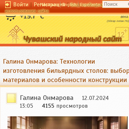
Войти
|
Регистрация
|
Чӑвашла
English
Esperanto
Вход необходим для полног
использования сайта
Ужас и рок шествовали по свету во все
+19.7 °C
века.
(Эдгар Аллан По)
Галина Онмарова: Технологии
изготовления бильярдных столов: выбо
материалов и особенности конструкции
Галина Онмарова
12.07.2024
13:05
4155
просмотров