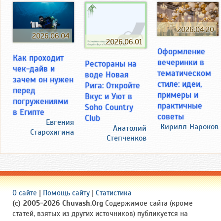
2026.04.20
2026.06.04
2026.06.01
Оформление
Как проходит
вечеринки в
Рестораны на
чек-дайв и
тематическом
воде Новая
зачем он нужен
стиле: идеи,
Рига: Откройте
перед
примеры и
Вкус и Уют в
погружениями
практичные
Soho Country
в Египте
советы
Club
Евгения
Кирилл Нароков
Анатолий
Старохигина
Степченков
О сайте
|
Помощь сайту
|
Статистика
(c) 2005-2026 Chuvash.Org
Содержимое сайта (кроме
статей, взятых из других источников) публикуется на