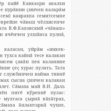
пӗр пайӗ Кавказри авалхи
 еврейпе чӑваш чӗлхисенче
н ячӗнчен улшӑнса пулнӑ,
 каласан, уйрӑм «инкек-
рисем ҫакӑн пек каланине
нчен кайма тивнӗ
ӑмах сысна ҫинчен калакан
лет. Сӑмаха май В.И. Даль
пулас:
 мухтаса ҫырнӑ вӑхӑтрах,