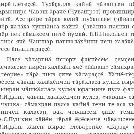
ҫирӗплетеҫҫӗ. Тухӑҫалла кайнӑ чӑвашсен 
рменире Чӑваш ӑрачӗ (Чувашрот) провинцире пурӑнни ҫинчен каларӑм
нтӗ. Ассирире тӑрса юлнӑ шубашсем (чӑвашсем) каярахпа семитсемпе
пӗр халӑха хутшӑнса кайнӑ. Ҫавӑнпа паянхи
ӗр пек сӑмахсем питӗ нумай. В.В.Николаев тата В.Ф.Каховский «чӑваш»
этнос ячӗ Чашшар патшалӑхӗнчи чеш халӑхӗ
тесе ӑнлантараҫҫӗ.
Илсе кӑтартнӑ истори факчӗсем, ҫемҫен
хсем» пирӗн халӑхӑн ячӗ «йӑваш» сӑмахран тухса кайнӑ тесе калакан
«теорие» тӑрӑ шыв ҫине кӑлараҫҫӗ. Хӑшӗ-пӗ
ӑваш халӑхӗнчен тӑрӑхласа кулни вырӑнне ҫеҫ хурас пулать. Тата
ҫынран мӑшкӑлласа кулма юратнине пула флот служби
В.И.Даль, чӑваш халӑхӗнчен кулса, «чӑваш» с
«чушка» сӑмахран пулса кайнӑ тени те аса ки
ҫинчен каласан, вӑл чӗвашсем ҫине темшӗн питӗ кӳреннӗ 
А.С.Пушкин хӑйӗн тӗрлӗ ӗҫӗсенче чӑвашсене
Даль хӑйӗн вырӑс словарӗнче «народ» сӑмаха ӑнлантарнӑ чухне,