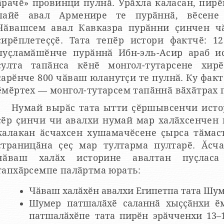
ӑрачӗ» провинци пулнӑ. Урӑхла каласан, пирӗ
пайӗ авал Арменире те пурӑннӑ, вӗсене 
Чӑвашсем авал Кавказра пурӑнни ҫинчен ч
ирӗплетеҫҫӗ. Тата тепӗр истори фактчӗ: 12 ӗмӗр вӗҫӗнче – 13 ӗмӗр
пуҫламӑшӗнче пурӑннӑ Ибн-эль-Асир араб ис
ҫулта тапӑнса кӗнӗ монгол-тутарсене хирӗҫ тухнӑ Араб халиф
ҫарӗнче 800 чӑваш юланутҫи те пулнӑ. Ку факт
ӗмӗртех — монгол-тутарсем тапӑннӑ вӑхӑтрах 
Нумай вырӑс тата ытти ҫӗршывсенчи историк-ӑсчахсем, чӑвашсем —
ҫӗр ҫинчи чи авалхи нумай мар халӑхсенчен п
алакан ӑсчахсен хушамачӗсене ҫырса тӑмастӑп: вӗсен списокӗ ҫеҫ пӗр
страницӑна ҫеҫ мар тултарма пултарӗ. Ӑсч
чӑваш халӑх историне авалтан пуҫласа па
тапхӑрсемпе палӑртма юрать:
Чӑваш халӑхӗн авалхи Египетпа тата Шум
Шумер патшалӑхӗ саланнӑ хыҫҫӑнхи ӗ
патшалӑхӗпе тата пирӗн эрӑчченхи 13–