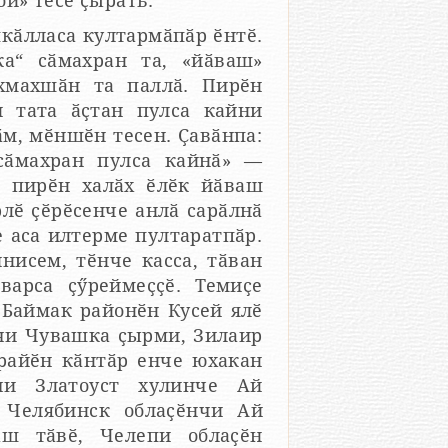
й» тесе ҫырать.
шкӑлласа култармӑпӑр ӗнтӗ.
а“ сӑмахран та, «йӑваш»
хмахшӑн та паллӑ. Пирӗн
н тата ӑҫтан пулса кайни
м, мӗншӗн тесен. Ҫавӑнпа:
сӑмахран пулса кайнӑ» —
а пирӗн халӑх ӗлӗк йӑваш
 аса илтерме пултаратпӑр.
нисем, тӗнче касса, тӑван
варса ҫӳреймеҫҫӗ. Темиҫе
 Баймак районӗн Кусей ялӗ
чи Чувашка ҫырми, Зилаир
райӗн кӑнтӑр енче юхакан
чи Златоуст хулинче Ай
Челябинск облаҫӗнчи Ай
ш тӑвӗ, Челепи облаҫӗн