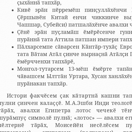
ҫыхӑннӑ тапхӑр,
Кивӗ эрӑн пӗрремӗш пинҫуллӑхӗнчи 
Ҫӗршывӗн Китай енчи чиккинче вы
Чашшар, Субейси) патшалӑхӗнче авалхи 
Ҫӗнӗ эрӑн пуҫламӑш ӗмӗрӗсенче гунн
пурӑннӑ тата Аттила патшан импери тапх
Пӑлхарсемпе сӑварсен Кӑнтӑр-тухӑҫ Евр
тата Вӑтам Атӑл ҫинче вырнаҫнӑ Атӑлҫи
ӗмӗрчченхи тапхӑрӗ,
Монгол-тутарсем 13-мӗш ӗмӗрте тапӑ
чӑвашсем Ылттӑн Уртара, Хусан ханлӑхӗ
пурӑнакан тапхӑр.
Истори факчӗсем ҫак кӑтартнӑ кашни тапхӑртах «чӑваш» этнос ячӗ
лни ҫинчен калаҫҫӗ. М.А.Эшби Инди теологӗ, философи докторӗ каланӑ
ӑрӑх, авалхи Египетра лотос чечекӗ тӗнчене ҫутӑ паракан ирхи
урӑмпуҫ символӗ пулнӑ; «лотос» — авалхи египетла — «шаваш». Исихий
пӗлтернӗ тӑрӑх, Моисейӗн несӗлӗсем п