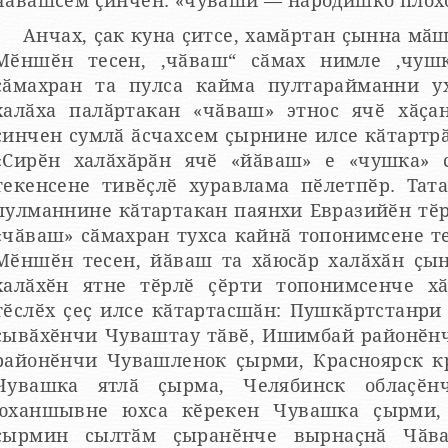
чӑвашсем ҫинчен: «чуваши — народишко плохо
Анчах, ҫак куна ҫитсе, хамӑртан ҫынна мӑ
Мӗншӗн тесен, ‚чӑваш“ сӑмах нимле ‚чушк
сӑмахран та пулса кайма пултарайманни у
халӑха палӑртакан «чӑваш» этнос ячӗ хӑҫа
ҫинчен сумлӑ ӑсчахсем ҫырнине илсе кӑтартрӑ
«Сирӗн халӑхӑрӑн ячӗ «йӑваш» е «чушка» 
текенсене тивӗҫлӗ хуравлама пӗлетпӗр. Тат
улманнине кӑтартакан паянхи Евразийӗн тӗрлӗ ҫӗрӗсенче анлӑ сарӑлнӑ
«чӑваш» сӑмахран тухса кайнӑ топонимсене те
Мӗншӗн тесен, йӑваш та хӑюсӑр халӑхӑн ҫын
халӑхӗн ятне тӗрлӗ ҫӗрти топонимсенче хӑ
тӗслӗх ҫеҫ илсе кӑтартасшӑн: Пушкӑртстанри
ҫывӑхӗнчи Чуваштау тӑвӗ, Ишимбай районӗн
районӗнчи Чувашленок ҫырми, Красноярск к
Чувашка ятлӑ ҫырма, Челябинск облаҫӗн
юханшывне юхса кӗрекен Чувашка ҫырми, 
ҫырмин сылтӑм ҫыранӗнче вырнаҫнӑ Чӑва