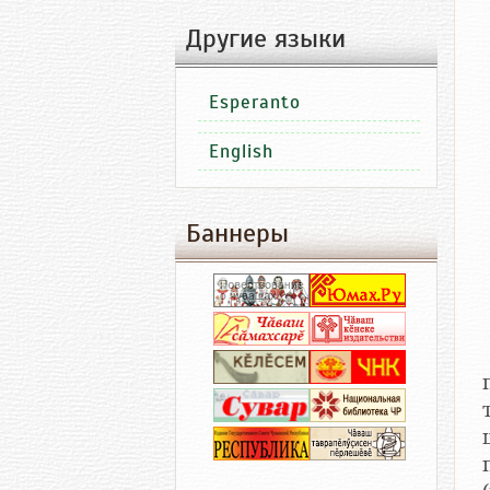
Другие языки
Esperanto
English
Баннеры
пу
т
ш