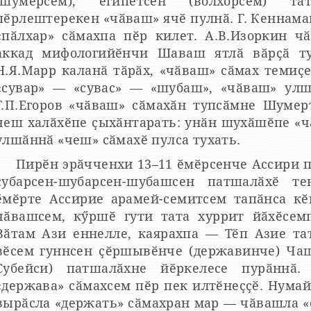
(шумерсем), египетсен (волхорсем) тата 
ӗрлештерекен «чӑваш» ячӗ пулнӑ. Г. Кеннаман каланипе, «волхор» сӑмах
пӑлхар» сӑмахпа пӗр килет. А.В.Изоркин чӑваш халӑхӗн ятне шумер-
ккад мифологийӗнчи Шаваш ятлӑ вӑрҫӑ туррин ячӗпе ҫыхӑнтарать.
Н.Я.Марр каланӑ тӑрӑх, «чӑваш» сӑмах темиҫе пин 
«сувар» — «сувас» — «шубаш», «чӑваш» улш
Егоров «чӑваш» сӑмахӑн тупсӑмне Шумерти Чашшар патшалӑхӗнчи
пе ҫыхӑнтарать: унӑн шухӑшӗпе «чӑваш» этнос ячӗ историлле
улшӑннӑ «чеш» сӑмахӗ пулса тухать.
Пирӗн эрӑчченхи 13–11 ӗмӗрсенче Ассири
убарсен-шубарсен-шубашсен патшалӑхӗ тенӗ. Пирӗн эрӑчченхи 11
ӗмӗрте Ассирие арамей-семитсем тапӑнса кӗнӗ. Ҫавна пула шуба
ашсем, кӳршӗ гути тата хуррит йӑхӗсемпе пӗрлешсе, тухӑҫалла —
Ази еннелле, каярахпа — Тӗп Азие тата Алтая кайнӑ. Тӗп Азире
гуннсен ҫӗршывӗнче (державинче) Чашшар (китайла — Шубаши,
йси) патшалӑхне йӗркелесе пурӑннӑ. Асӑрхӑр: «ҫӗршыв» тата
«держава» сӑмахсем пӗр пек илтӗнеҫҫӗ. Нумай
вырӑсла «держать» сӑмахран мар — чӑвашла 