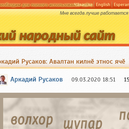
Чӑвашла
English
Espera
необходим для полного использования сайта
Мне всегда лучше работается 
кадий Русаков: Авалтан килнӗ этнос ячӗ
Аркадий Русаков
09.03.2020 18:51
1