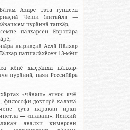
Вӑтам Азире тата гуннсен
рнаҫнӑ Чеши (китайла —
чӑвашсем пурӑннӑ тапхӑр,
семпе пӑлхарсен Европӑра
ӑрӗ,
опӑра вырнаҫнӑ Аслӑ Пӑлхар
 Пӑлхар патшалӑхӗсен 13-мӗш
нса кӗнӗ хыҫҫӑнхи пӑлхар-
нче пурӑннӑ, паян Российӑра
улакан авалхи кимерсен