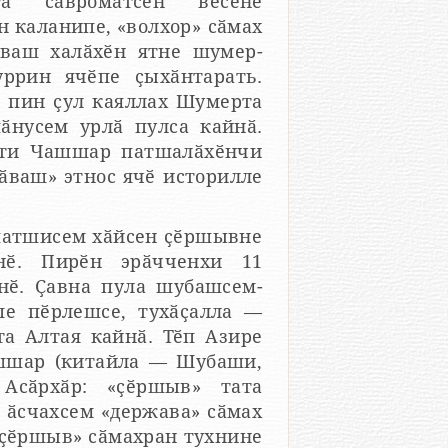
савроматсен вӗсене
ҫул каяллах Шумерта
ӑнусем урлӑ пулса кайнӑ.
 патшисем хӑйсен ҫӗршывне
шсем-
 ӑсчахсем «держава» сӑмах
«ҫӗршыв» сӑмахран тухнине