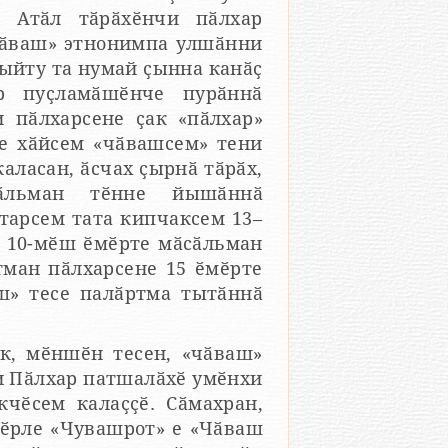
а Атӑл тӑрӑхӗнчи пӑлхар
«чӑваш» этнонимпа улшӑнни
 ыйту та нумай ҫынна канӑҫ
 пӑлхарсене ҫак «пӑлхар»
вашсем» тени
ырнӑ тӑрӑх,
сӑльман тӗнне йышӑннӑ
тарсем тата кипчаксем 13–
 ӗмӗрте
ш» тесе палӑртма тытӑннӑ
ншӗн тесен, «чӑваш»