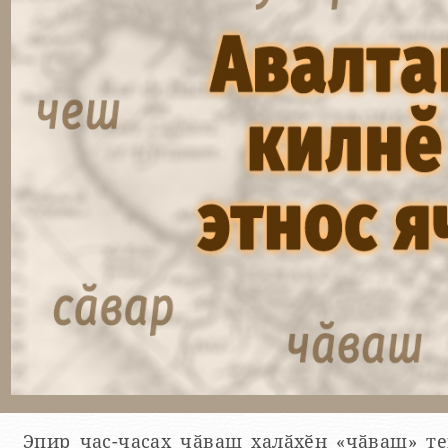
Эпир час-часах чӑваш халӑхӗн «чӑваш» текен этнос ячӗ хӑҫан