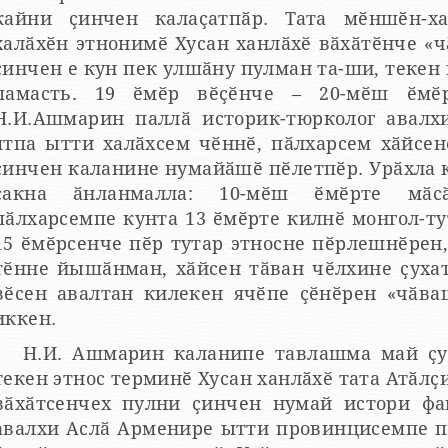
кайни ҫинчен калаҫатпӑр. Тата мӗншӗн-х
халӑхӗн этнонимӗ Хусан ханлӑхӗ вӑхӑтӗнче 
ҫинчен е кун пек улшӑну пулман та-ши, текен
масть. 19 ӗмӗр вӗҫӗнче – 20-мӗш ӗмӗр пуҫламӑшӗнче пурӑннӑ
Н.И.Ашмарин паллӑ историк-тюрколог авалхи
ятпа ытти халӑхсем чӗннӗ, пӑлхарсем хӑйсене хӑйсем «чӑ
ҫинчен каланине нумайӑшӗ пӗлетпӗр. Урӑхла каласан, ӑсчах ҫ
ҫакна ӑнланмалла: 10-мӗш ӗмӗрте мӑ
пӑлхарсемпе кунта 13 ӗмӗрте килнӗ монгол-ту
5 ӗмӗрсенче пӗр тутар этносне пӗрлешнӗрен, 10-мӗш ӗмӗрте мӑсӑльман
тӗнне йышӑнман, хӑйсен тӑван чӗлхине ҫухатман пӑлхарсене 15
вӗсен авалтан килекен ячӗпе ҫӗнӗрен «чӑва
иккен.
Н.И. Ашмарин каланипе тавлашма май ҫук, мӗ
н этнос терминӗ Хусан ханлӑхӗ тата Атӑлҫи Пӑлхар патшалӑхӗ умӗнхи
ӑтсенчех пулни ҫинчен нумай истори факчӗсем калаҫҫӗ. Сӑмахран,
 Аслӑ Арменире ытти провинцисемпе пӗрле «Чувашрот» е «Чӑваш