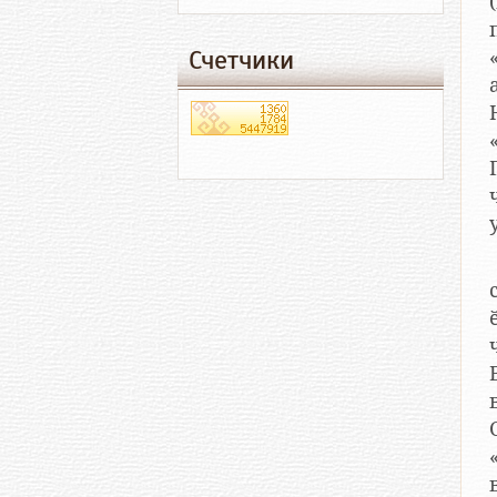
п
Счетчики
«
а
Г.П.
чеш халӑхӗ
с
чӑв
Вӑтам 
вӗсем 
Субе