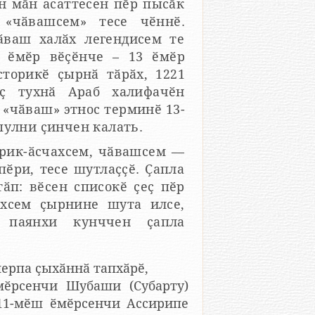
н мӑн асаттесен пӗр пысӑк
«чӑвашсем» тесе чӗннӗ.
ӑваш халӑх легендисем те
торикӗ ҫырнӑ тӑрӑх, 1221
ачӗн
 «чӑваш» этнос терминӗ 13-
пулни ҫинчен калать.
ӗри, тесе шутлаҫҫӗ. Ҫапла
ахсем ҫырнине шута илсе,
янхи кунччен ҫапла
ерпа ҫыхӑннӑ тапхӑрӗ,
мӗрсенчи Шубаши (Субарту)
11-мӗш ӗмӗрсенчи Ассирипе