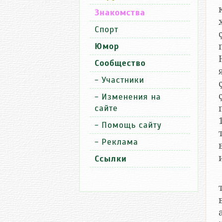
Знакомства
Спорт
па
Юмор
Сообщество
-
Участники
-
Изменения на
сайте
1
-
Помощь сайту
-
Реклама
Ссылки
теке
вӑх
авалхи