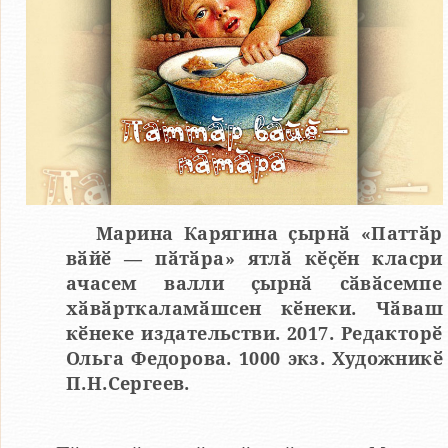
Марина Карягина ҫырнӑ «Паттӑр
вӑйӗ — пӑтӑра» ятлӑ кӗҫӗн класри
ачасем валли ҫырнӑ сӑвӑсемпе
хӑвӑрткаламӑшсен кӗнеки. Чӑваш
кӗнеке издательстви. 2017. Редакторӗ
Ольга Федорова. 1000 экз. Художникӗ
П.Н.Сергеев.