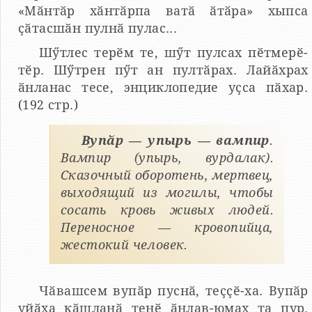
«Мӑнтӑр хӑнтӑрпа ватӑ ӑтӑра» хыпса
ҫӑтасшӑн пулнӑ пулас...
Шӳтлес терӗм те, шӳт пулсах пӗтмерӗ-
тӗр. Шӳтрен пӳт ан пултӑрах. Лайӑхрах
ӑнланас тесе, энциклопедие уҫса пӑхар.
(192 стр.)
Вупӑр — упырь — вампир
.
Вампир (упырь, вурдалак).
Сказочный оборотень, мертвец,
выходящий из могилы, чтобы
сосать кровь живых людей.
Переносное — кровопийца,
жестокий человек.
Чӑвашсем вупӑр пуснӑ, теҫҫӗ-ха. Вупӑр
уйӑха кӑшланӑ тенӗ ӑнлав-юмах та пур.