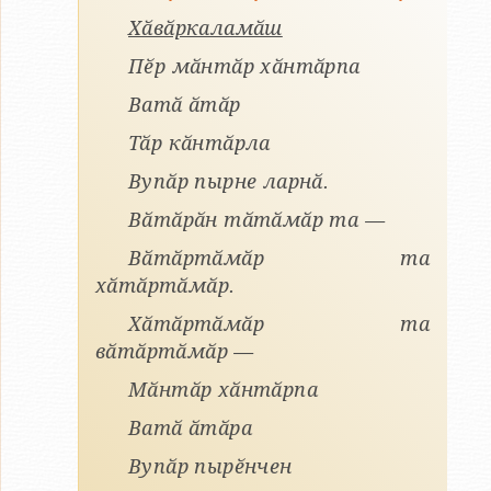
Хӑвӑркаламӑш
Пӗр мӑнтӑр хӑнтӑрпа
Ватӑ ӑтӑр
Тӑр кӑнтӑрла
Вупӑр пырне ларнӑ.
Вӑтӑрӑн тӑтӑмӑр та —
Вӑтӑртӑмӑр та
хӑтӑртӑмӑр.
Хӑтӑртӑмӑр та
вӑтӑртӑмӑр —
Мӑнтӑр хӑнтӑрпа
Ватӑ ӑтӑра
Вупӑр пырӗнчен