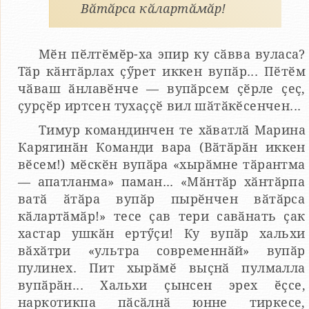
Вӑтӑрса кӑлартӑмӑр!
Мӗн пӗлтӗмӗр-ха эпир ку сӑвва вуласа?
Тӑр кӑнтӑрлах ҫӳрет иккен вупӑр... Пӗтӗм
чӑваш ӑнлавӗнче — вупӑрсем ҫӗрле ҫеҫ,
ҫурҫӗр иртсен тухаҫҫӗ вил шӑтӑкӗсенчен...
Тимур командинчен те хӑватлӑ Марина
Карягинӑн Команди вара (Вӑтӑрӑн иккен
вӗсем!) мӗскӗн вупӑра «хырӑмне тӑрантма
— апатланма» паман... «Мӑнтӑр хӑнтӑрпа
ватӑ ӑтӑра вупӑр пырӗнчен вӑтӑрса
кӑлартӑмӑр!» тесе ҫав тери савӑнать ҫак
хастар ушкӑн ертӳҫи! Ку вупӑр хальхи
вӑхӑтри «ультра современнӑй» вупӑр
пулинех. Пит хырӑмӗ выҫнӑ пулмалла
вупӑрӑн... Хальхи ҫынсен эрех ӗҫсе,
наркотикпа пӑсӑлнӑ юнне тиркесе,