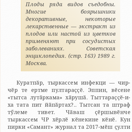
Плоды ряда видов съедобны.
Многие боярышники
декоративные, некоторые
лекарственные — экстракт из
плодов или настой из цветков
применяют при сосудистых
заболеваниях. Советская
энциклопедия. (стр. 163) 1989 г.
Москва.
Куратпӑр, тыркассем инфекци — чир-
чӗр те ертме пултараҫҫӗ. Эппин, вӗсене
«тытса лутӑркама» хӑрушӑ. Тыттараҫҫӗ-и-
ха тата пит йӑпӑртах?.. Тытсан та штраф
тӳлеме тивет. Чӑваш ҫӗршывӗнче
тыркассем ЧР хӗрлӗ кӗнекине кӗнӗ. Кун
пирки «Самант» журнал та 2017-мӗш ҫулти