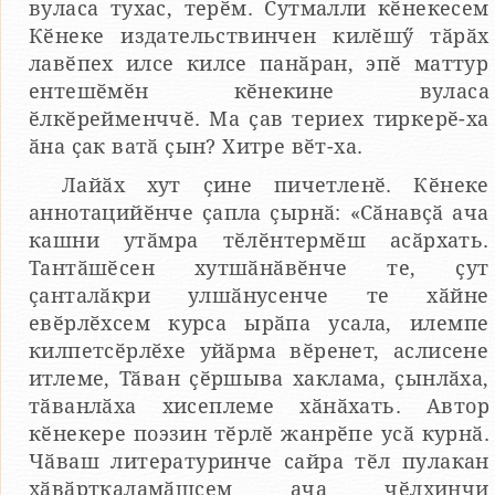
вуласа тухас, терӗм. Сутмалли кӗнекесем
Кӗнеке издательствинчен килӗшӳ тӑрӑх
лавӗпех илсе килсе панӑран, эпӗ маттур
ентешӗмӗн кӗнекине вуласа
ӗлкӗрейменччӗ. Ма ҫав териех тиркерӗ-ха
ӑна ҫак ватӑ ҫын? Хитре вӗт-ха.
Лайӑх хут ҫине пичетленӗ. Кӗнеке
аннотацийӗнче ҫапла ҫырнӑ: «Сӑнавҫӑ ача
кашни утӑмра тӗлӗнтермӗш асӑрхать.
Тантӑшӗсен хутшӑнӑвӗнче те, ҫут
ҫанталӑкри улшӑнусенче те хӑйне
евӗрлӗхсем курса ырӑпа усала, илемпе
килпетсӗрлӗхе уйӑрма вӗренет, аслисене
итлеме, Тӑван ҫӗршыва хаклама, ҫынлӑха,
тӑванлӑха хисеплеме хӑнӑхать. Автор
кӗнекере поэзин тӗрлӗ жанрӗпе усӑ курнӑ.
Чӑваш литературинче сайра тӗл пулакан
хӑвӑрткаламӑшсем ача чӗлхинчи