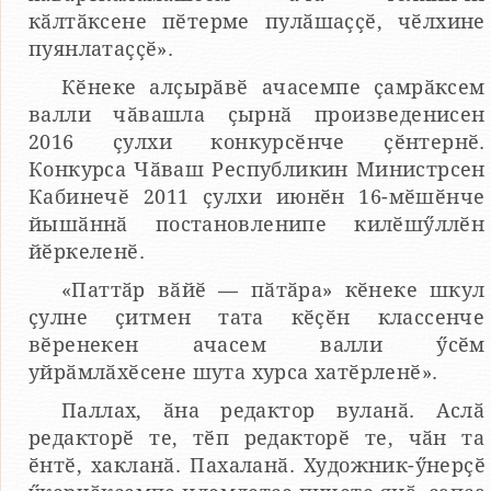
кӑлтӑксене пӗтерме пулӑшаҫҫӗ, чӗлхине
пуянлатаҫҫӗ».
Кӗнеке алҫырӑвӗ ачасемпе ҫамрӑксем
валли чӑвашла ҫырнӑ произведенисен
2016 ҫулхи конкурсӗнче ҫӗнтернӗ.
Конкурса Чӑваш Республикин Министрсен
Кабинечӗ 2011 ҫулхи июнӗн 16-мӗшӗнче
йышӑннӑ постановленипе килӗшӳллӗн
йӗркеленӗ.
«Паттӑр вӑйӗ — пӑтӑра» кӗнеке шкул
ҫулне ҫитмен тата кӗҫӗн классенче
вӗренекен ачасем валли ӳсӗм
уйрӑмлӑхӗсене шута хурса хатӗрленӗ».
Паллах, ӑна редактор вуланӑ. Аслӑ
редакторӗ те, тӗп редакторӗ те, чӑн та
ӗнтӗ, хакланӑ. Пахаланӑ. Художник-ӳнерҫӗ