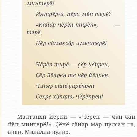
минтерӗ!
Илтрӗр-и, пӗри мӗн терӗ?
«Кайӑр-чӗрӗп-тирӗп», —
терӗ,
Пӗр сӑмахсӑр иментерӗ!
Чӗрӗп тирӗ — ҫӗр йӗпрен,
Ҫӗр йӗпрен те чӗр йӗпрен.
Чипер сӑнӗ ҫирӗпрен
Сехре хӑпать чӗрӗпрен!
Малтанхи йӗрки — «Чӗрӗп — чӑн-чӑн
йӗп минтерӗ!». Ҫӗнӗ сӑнар мар пулсан та,
аван. Малалла вулар.