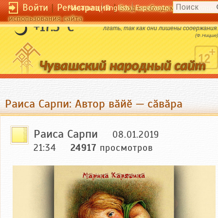
Войти
|
Регистрация
|
Чӑвашла
English
Esperanto
Вход необходим для полног
использования сайта
Поверхностные люди должны всегда
+17.3 °C
лгать, так как они лишены содержания.
(Ф.Ницше)
Раиса Сарпи: Автор вӑйӗ — сӑвӑра
Раиса Сарпи
08.01.2019
21:34
24917
просмотров