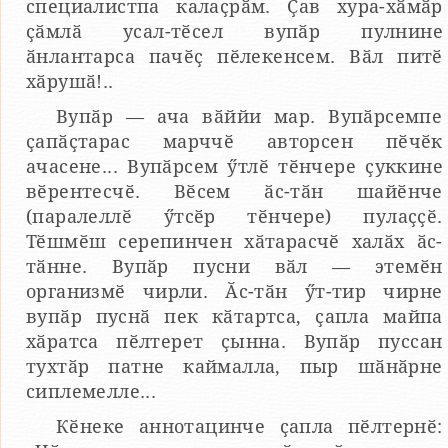
специалистпа калаҫрӑм. Ҫав хура-хӑмӑр
ҫӑмлӑ усал-тӗсел вупӑр пулнине
ӑнлантарса пачӗҫ пӗлекенсем. Вӑл питӗ
хӑрушӑ!..
Вупӑр — ача вӑййи мар. Вупӑрсемпе
ҫапӑҫтарас марччӗ авторсен пӗчӗк
ачасене... Вупӑрсем ӳтлӗ тӗнчере ҫуккине
вӗрентесчӗ. Вӗсем ӑс-тӑн шайӗнче
(паралеллӗ ӳтсӗр тӗнчере) пулаҫҫӗ.
Тӗшмӗш серепинчен хӑтарасчӗ халӑх ӑс-
тӑнне. Вупӑр пусни вӑл — этемӗн
организмӗ чирли. Ӑс-тӑн ӳт-тир чирне
вупӑр пуснӑ пек кӑтартса, ҫапла майпа
хӑратса пӗлтерет ҫынна. Вупӑр пуссан
тухтӑр патне каймалла, пыр шӑнӑрне
сиплемелле...
Кӗнеке аннотацинче ҫапла пӗлтернӗ: