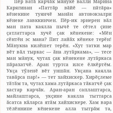
Пӗр ватӑ карчӑк мӑнукӗ валли Марина
Карягинан «Паттӑр вӑйӗ — пӑтӑра»
кӗнекине туянчӗ манӑн автовокзалри
кӗнеке лавккинчен. Пӗр-ик эрнерен вӑл
ман пата каялла пычӗ те сӗтел ҫине
ҫатлаттарса хучӗ ҫак кӗнекене: «Мӗн
сӗнтӗн эс мана? Пит лайӑх кӗнеке терӗн!
Мӑнукна килӗшет терӗн. «Хут татки мар
вӗт вӑл тыркас — ӑна лутӑркама», — тесе
ман мӑнук, чутах ҫак кӗнекене лутӑркаса
пӑрахатчӗ. Аран туртса илсе ӗлкӗртӗм.
Укҫа тӳленӗ вӗт уншӑн. Укҫана каялла
тавӑрса пар!» — тет хайхискер. Хирӗҫлеме
тӑтӑм та, чутах хама лутӑркаса тӑкатчӗ ҫак
хастар карчӑк. Аран-аран саплаштарса,
майлаштарса, укҫине каялла тыттарса
ӑсатса кӑларса ятӑм хайхискере. Хам вара
тӗлӗннипе кӗнекене алла тытрӑм та,