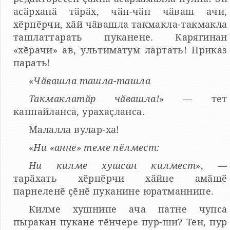
асӑрханӑ тӑрӑх, чӑн-чӑн чӑваш ачи,
хӗрпӗрчи, хӑй чӑвашла такмакла-такмакла
ташлаттарать пуканене. Карягинан
«хӗрачи» ав, ультиматум лартать! Приказ
парать!
«
Чӑвашла ташла-ташла
Такмаклатӑр чӑвашла!
» — тет
каппайланса, урахаҫланса.
Малалла вулар-ха!
«
Ни «анне» теме пӗлмест:
Ни килме хушсан килмест
», —
тарӑхать хӗрпӗрчи хӑйне амӑшӗ
парнеленӗ ҫӗнӗ пуканине юратманнипе.
Килме хушнипе ача патне чупса
пыракан пукане тӗнчере пур-ши? Тен, пур