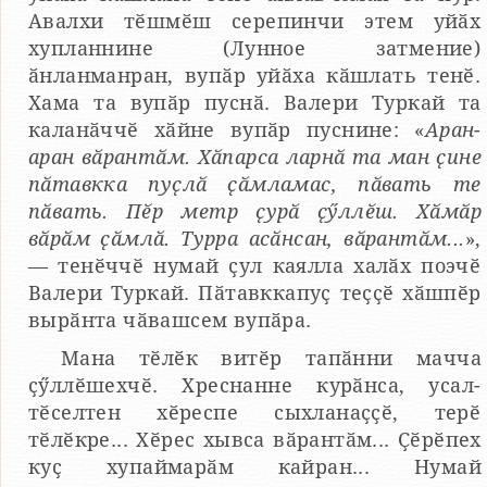
Авалхи тӗшмӗш серепинчи этем уйӑх
хупланнине (Лунное затмение)
ӑнланманран, вупӑр уйӑха кӑшлать тенӗ.
Хама та вупӑр пуснӑ. Валери Туркай та
каланӑччӗ хӑйне вупӑр пуснине: «
Аран-
аран вӑрантӑм. Хӑпарса ларнӑ та ман ҫине
пӑтавкка пуҫлӑ ҫӑмламас, пӑвать те
пӑвать. Пӗр метр ҫурӑ ҫӳллӗш. Хӑмӑр
вӑрӑм ҫӑмлӑ. Турра асӑнсан, вӑрантӑм...
»,
— тенӗччӗ нумай ҫул каялла халӑх поэчӗ
Валери Туркай. Пӑтавккапуҫ теҫҫӗ хӑшпӗр
вырӑнта чӑвашсем вупӑра.
Мана тӗлӗк витӗр тапӑнни мачча
ҫӳллӗшехчӗ. Хреснанне курӑнса, усал-
тӗселтен хӗреспе сыхланаҫҫӗ, терӗ
тӗлӗкре... Хӗрес хывса вӑрантӑм... Ҫӗрӗпех
куҫ хупаймарӑм кайран... Нумай