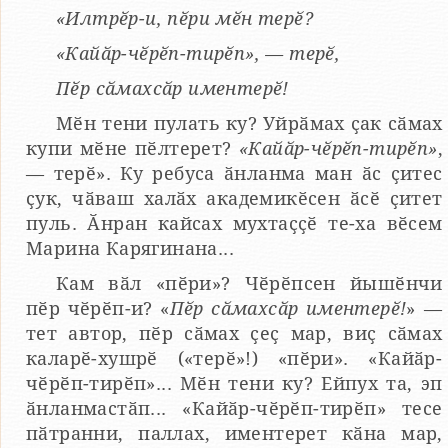
«Илтрӗр-и, пӗри мӗн терӗ?
«Кайӑр-чӗрӗп-тирӗп», — терӗ,
Пӗр сӑмахсӑр иментерӗ!
Мӗн тени пулать ку? Уйрӑмах ҫак сӑмах
купи мӗне пӗлтерет?
«Кайӑр-чӗрӗп-тирӗп»
,
— терӗ». Ку ребуса ӑнланма ман ӑс ҫитес
ҫук, чӑваш халӑх академикӗсен ӑсӗ ҫитет
пуль. Ӑнран кайсах мухтаҫҫӗ те-ха вӗсем
Марина Карягинана...
Кам вӑл «пӗри»? Чӗрӗпсен йышӗнчи
пӗр чӗрӗп-и? «
Пӗр сӑмахсӑр иментерӗ!
» —
тет автор, пӗр сӑмах ҫеҫ мар, виҫ сӑмах
каларӗ-хушрӗ («терӗ»!) «пӗри». «Кайӑр-
чӗрӗп-тирӗп»... Мӗн тени ку? Ейпух та, эп
ӑнланмастӑп... «Кайӑр-чӗрӗп-тирӗп» тесе
пӑтранни, паллах, иментерет кӑна мар,