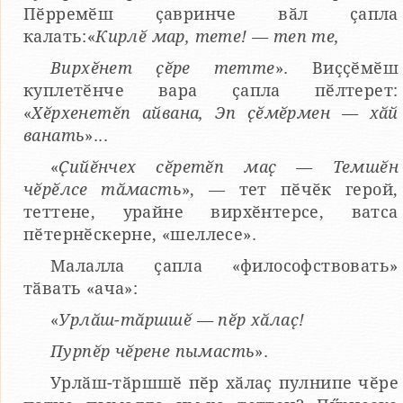
Пӗрремӗш ҫавринче вӑл ҫапла
калать:«
Кирлӗ мар, тете! — теп те,
Вирхӗнет ҫӗре тетте
». Виҫҫӗмӗш
куплетӗнче вара ҫапла пӗлтерет:
«
Хӗрхенетӗп айвана, Эп ҫӗмӗрмен — хӑй
ванать
»...
«
Ҫийӗнчех сӗретӗп маҫ — Темшӗн
чӗрӗлсе тӑмасть
», — тет пӗчӗк герой,
теттене, урайне вирхӗнтерсе, ватса
пӗтернӗскерне, «шеллесе».
Малалла ҫапла «философствовать»
тӑвать «ача»:
«
Урлӑш-тӑршшӗ — пӗр хӑлаҫ!
Пурпӗр чӗрене пымасть
».
Урлӑш-тӑршшӗ пӗр хӑлаҫ пулнипе чӗре