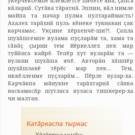
ӳкерчӗксемпе илемлетсе пичете янӑ, ҫапса
кӑларнӑ. Сутӑва тӑратнӑ. Эппин, вӑл нимле
майпа та начар пулма пултараймасть!
Ахалех тарӑхнӑ пуль кӗнеке туянакан ҫак
карчамас. Укҫине хӗрхенчӗ-ши?!. Ҫапла
шухӑшсемпе вулама пуҫларӑм та, хама та
сӑвӑҫ ҫырни тем йӗркеллех пек мар
туйӑнса кайрӗ. Тепӗр хут вуларӑм та —
вулани шухӑша ячӗ. Авторӑн хӑшпӗр
шухӑшлавӗ тӗрӗс мар пек... Тем,
иккӗлленме пуҫларӑм... Пӗрле вулар-ха.
Карчӑкпа мӑнукне тарӑхтарнӑ сӑвва
васкамасӑр шутласа вуласа тишкерер-ха
чи малтан.
Катӑркаспа тыркас
Хӑвӑрткаламӑш.