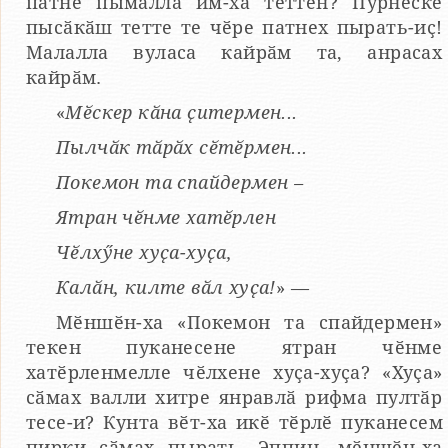
патне пымалла им-ха теттен? Пӳрнеске
пысӑкӑш тетте те чӗре патнех пырать-иҫ!
Малалла вуласа кайрӑм та, анрасах
кайрӑм.
«
Мӗскер кӑна ҫитермен...
Пылчӑк тӑрӑх сӗтӗрмен...
Покемон та спайдермен –
Ятран чӗнме хатӗрлен
Чӗлхӳне хуҫа-хуҫа,
Калӑн, килте вӑл хуҫа!
» —
Мӗншӗн-ха «Покемон та спайдермен»
текен пуканесене ятран чӗнме
хатӗрленмелле чӗлхене хуҫа-хуҫа? «Хуҫа»
сӑмах валли хитре янравлӑ рифма пултӑр
тесе-и? Кунта вӗт-ха икӗ тӗрлӗ пуканесем
пирки сӑмах пырать. Эппин, мӗншӗн-ха