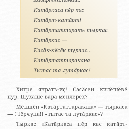
Катӑркаса пӗр кас
Катӑрт-катӑрт!
Катӑртаттарать тыркас.
Катӑркас —
Касӑк-кӗсӗк турпас...
Катӑртаттаракана
Тытас та лутӑркас!
Хитре янрать-иҫ! Сасӑсен килӗшӗвӗ
пур. Шухӑшӗ вара мӗнлерех?
Мӗншӗн «Катӑртаттаракана» — тыркаса
— (Чӗрчуна!) «тытас та лутӑркас»?
Тыркас «Катӑркаса пӗр кас катӑрт-