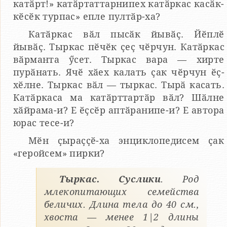
катӑрт!» катӑртаттарнипех катӑркас касӑк-
кӗсӗк турпас» епле пултӑр-ха?
Катӑркас вӑл пысӑк йывӑҫ. Йӗплӗ
йывӑҫ. Тыркас пӗчӗк ҫеҫ чӗрчун. Катӑркас
вӑрманта ӳсет. Тыркас вара — хирте
пурӑнать. Ячӗ хӑех калать ҫак чӗрчун ӗҫ-
хӗлне. Тыркас вӑл — тыркас. Тырӑ касать.
Катӑркаса ма катӑрттартӑр вӑл? Шӑлне
хӑйрама-и? Е ӗҫсӗр аптӑранипе-и? Е автора
юрас тесе-и?
Мӗн ҫыраҫҫӗ-ха энциклопедисем ҫак
«геройсем» пирки?
Тыркас. Суслики
. Род
млекопитающих семейства
беличих. Длина тела до 40 см.,
хвоста — менее 1|2 длины