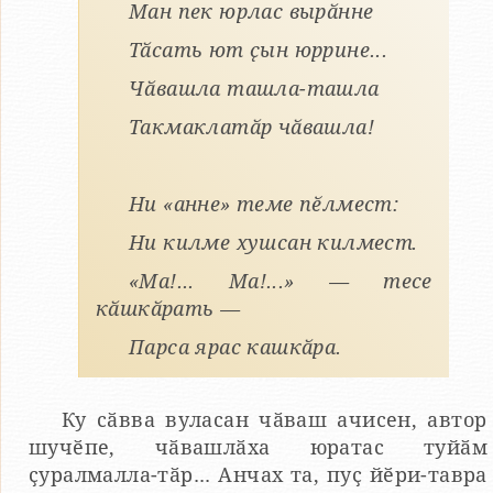
Ман пек юрлас вырӑнне
Тӑсать ют ҫын юррине...
Чӑвашла ташла-ташла
Такмаклатӑр чӑвашла!
Ни «анне» теме пӗлмест:
Ни килме хушсан килмест.
«Ма!... Ма!...» — тесе
кӑшкӑрать —
Парса ярас кашкӑра.
Ку сӑвва вуласан чӑваш ачисен, автор
шучӗпе, чӑвашлӑха юратас туйӑм
ҫуралмалла-тӑр... Анчах та, пуҫ йӗри-тавра