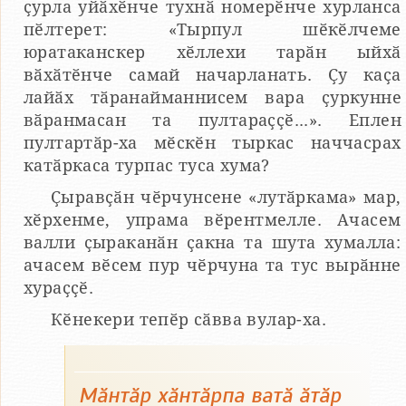
ҫурла уйӑхӗнче тухнӑ номерӗнче хурланса
пӗлтерет: «Тырпул шӗкӗлчеме
юратаканскер хӗллехи тарӑн ыйхӑ
вӑхӑтӗнче самай начарланать. Ҫу каҫа
лайӑх тӑранайманнисем вара ҫуркунне
вӑранмасан та пултараҫҫӗ...». Еплен
пултартӑр-ха мӗскӗн тыркас наччасрах
катӑркаса турпас туса хума?
Ҫыравҫӑн чӗрчунсене «лутӑркама» мар,
хӗрхенме, упрама вӗрентмелле. Ачасем
валли ҫыраканӑн ҫакна та шута хумалла:
ачасем вӗсем пур чӗрчуна та тус вырӑнне
хураҫҫӗ.
Кӗнекери тепӗр сӑвва вулар-ха.
Мӑнтӑр хӑнтӑрпа ватӑ ӑтӑр