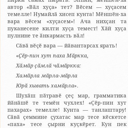
автор «Вӑл хуҫа» тет? Вӗсем — хуҫасем
темелле! Нумайлӑ хисеп кунта! Мӗншӗн-ха
вара вӗсем «хуҫасем»! Ача нихҫан та
пуканесене килти хуҫа темест! Хӑй хуҫа
пулнине те ӑнкармасть вӑл!
Сӑвӑ вӗҫӗ вара — йӑвантарсах ярать!
«
Ҫӗр-пин хут паха Мӑркка,
Хӑмӑр ҫӑмлӑ чӑмӑркка:
Хамӑрла мӑрла-мӑрла
Юрӑ хывать хамӑрла
».
Шухӑш пӑтравӗ ҫеҫ мар, грамматика
йӑнӑшӗ те темӗн чухлех! «Ҫӗр-пин хут
пахарах» темелле! Кунта — танлаштару!
Сӑвӑ ҫеммине ҫухатас мар тесе кӗскетсе
«паха» тесе ҫырни куҫкӗрет. Кун пек