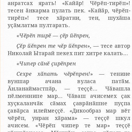
анратсах ярать! «Кайӑр! Чӗрӗп-тирӗп»!
тесен ӑнкарма пулать пек. «Кайӑр, чӗрӗп-
тирӗп»! тесе хӑратни, тен, шухӑша
уҫӑмлатма пултарать.
«
Чӗрӗп тирӗ — ҫӗр йӗпрен,
Ҫӗр йӗпрен те чӗр йӗпрен
», — тесе автор
Николай Ытарай пекех пит хитре калать...
«
Чипер сӑнӗ ҫирӗпрен
Сехре хӑпать чӗрӗпрен!
» — тенине
вуншар ачана вуласа патӑм.
Ӑнланаймастпӑр, — теҫҫӗ... Чӑвашла
пӗлменнипе мар... Чӑваш ачисемех ҫак
хуҫкаланчӑк сӑмах ҫаврӑнӑшне пуҫпа
ҫавӑрса илеймеҫҫӗ. «Дикообраз мар вӗт
чӗрӗп, унран хӑрама» — теҫҫӗ шкул
ачисем. «Чӗрӗп чипер те мар» теҫҫӗ