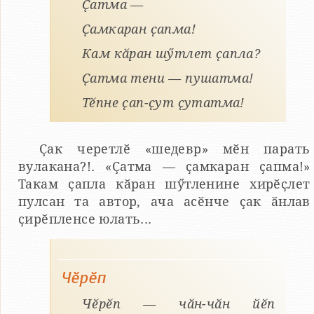
Ҫатма —
Ҫамкаран ҫапма!
Кам кӑран шӳтлет ҫапла?
Ҫатма тени — пушатма!
Тӗпне ҫап-ҫут ҫутатма!
Ҫак черетлӗ «шедевр» мӗн парать
вулакана?!. «Ҫатма — ҫамкаран ҫапма!»
Такам ҫапла кӑран шӳтленине хирӗҫлет
пулсан та автор, ача асӗнче ҫак ӑнлав
ҫирӗпленсе юлать...
Чӗрӗп
Чӗрӗп — чӑн-чӑн йӗп