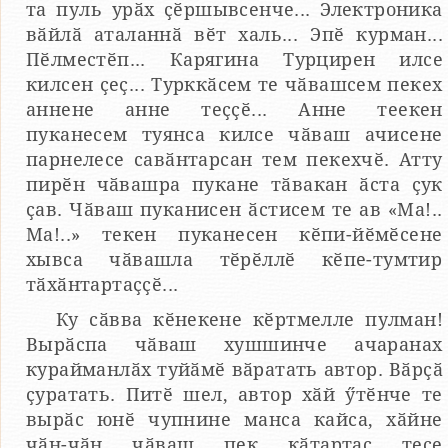
та пуль урӑх ҫӗршывсенче... Электроника
вӑйлӑ аталаннӑ вӗт халь... Эпӗ курман...
Пӗлместӗп... Карягина Турцирен илсе
килсен ҫеҫ... Турккӑсем те чӑвашсем пекех
аннене анне теҫҫӗ... Анне теекен
пуканесем туянса килсе чӑваш ачисене
парнелесе савӑнтарсан тем пекехчӗ. Атту
пирӗн чӑвашра пукане тӑвакан ӑста ҫук
ҫав. Чӑваш пуканисен ӑстисем те ав «Ма!..
Ма!..» текен пуканесен кӗпи-йӗмӗсене
хывса чӑвашла тӗрӗллӗ кӗпе-тумтир
тӑхӑнтартаҫҫӗ...
Ку сӑвва кӗнекене кӗртмелле пулман!
Вырӑспа чӑваш хушшинче ачаранах
курайманлӑх туйӑмӗ вӑратать автор. Вӑрҫӑ
ҫуратать. Питӗ шел, автор хӑй ӳтӗнче те
вырӑс юнӗ чупнине манса кайса, хӑйне
чӑн-чӑн чӑваш пек кӑтартас тесе