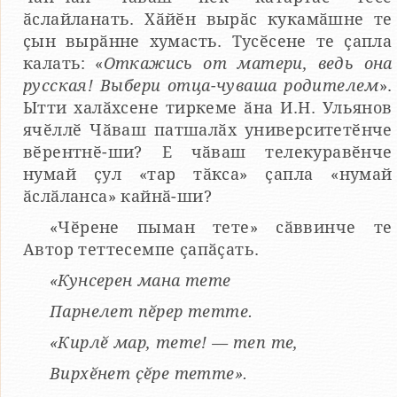
ӑслайланать. Хӑйӗн вырӑс кукамӑшне те
ҫын вырӑнне хумасть. Тусӗсене те ҫапла
калать: «
Откажись от матери, ведь она
русская! Выбери отца-чуваша родителем
».
Ытти халӑхсене тиркеме ӑна И.Н. Ульянов
ячӗллӗ Чӑваш патшалӑх университетӗнче
вӗрентнӗ-ши? Е чӑваш телекуравӗнче
нумай ҫул «тар тӑкса» ҫапла «нумай
ӑслӑланса» кайнӑ-ши?
«Чӗрене пыман тете» сӑввинче те
Автор теттесемпе ҫапӑҫать.
«Кунсерен мана тете
Парнелет пӗрер тетте.
«Кирлӗ мар, тете! — теп те,
Вирхӗнет ҫӗре тетте».