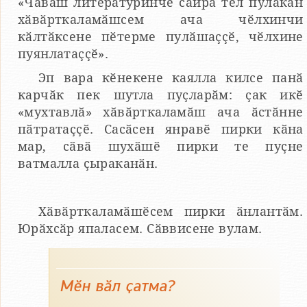
«Чӑваш литературинче сайра тӗл пулакан
хӑвӑрткаламӑшсем ача чӗлхинчи
кӑлтӑксене пӗтерме пулӑшаҫҫӗ, чӗлхине
пуянлатаҫҫӗ».
Эп вара кӗнекене каялла килсе панӑ
карчӑк пек шутла пуҫларӑм: ҫак икӗ
«мухтавлӑ» хӑвӑрткаламӑш ача ӑстӑнне
пӑтратаҫҫӗ. Сасӑсен янравӗ пирки кӑна
мар, сӑвӑ шухӑшӗ пирки те пуҫне
ватмалла ҫыраканӑн.
Хӑвӑрткаламӑшӗсем пирки ӑнлантӑм.
Юрӑхсӑр япаласем. Сӑввисене вулам.
Мӗн вӑл ҫатма?