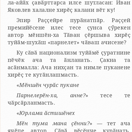
ла-айӑх ҫавӑрттарса илсе шутласан: Иван
Яковлев халалне хирӗҫ калани вӗт ку!
Эпир Раҫҫейре пурӑнатпӑр. Раҫҫей
премийӗсене илес тесе ҫунса ҫӳрекен
автор мӗншӗн-ха Тӑван ҫӗршыва хирӗҫ
туйӑм-шухӑш «парнелет» чӑваш ачисене?
Ку сӑвӑ национализм туйӑмӗ ҫуратнине
пӗчӗк ача та ӑнланать. Ҫакна та
асӑнмалла: Ача нихҫан та нимле пуканене
хирӗҫ те кутӑнлашмасть.
«
Мӗншӗн чурӑс пукане
Парнелерӗн-ха, анне?
» тесе те
чӑрсӑрланмасть.
«
Юрлама ӑстишӗнех
Мӗн тума мана ҫӗнни?
» — тет ача
ячӗпе автор. Сӑвӑ вӗҫӗнче курӑнать,