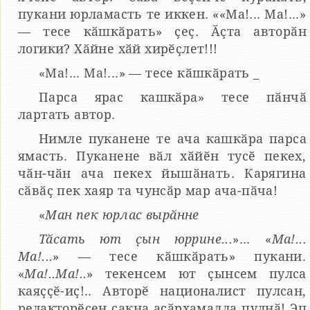
пукани юрламасть те иккен. ««Ма!... Ма!...»
— тесе кӑшкӑрать» ҫеҫ. Ӑҫта авторӑн
логики? Хӑйне хӑй хирӗҫлет!!!
«Ма!... Ма!...» — тесе кӑшкӑрать _
Парса ярас кашкӑра» тесе пӑнчӑ
лартать автор.
Нимле пуканене те ача кашкӑра парса
ямасть. Пуканене вӑл хӑйӗн тусӗ пекех,
чӑн-чӑн ача пекех йышӑнать. Карягина
сӑвӑҫ пек хаяр та чунсӑр мар ача-пӑча!
«
Ман пек юрлас вырӑнне
Тӑсать ют ҫын юррине...
»... «
Ма!...
Ма!...
» — тесе кӑшкӑрать» пукани.
«
Ма!..Ма!..
» текенсем ют ҫынсем пулса
каяҫҫӗ-иҫ!.. Авторӗ националист пулсан,
редакторӗсен ҫакна асӑрхамалла пулнӑ! Эп