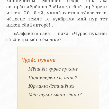
хӑшпӗрисем. Мӗншӗн сехре хӑпать-ха
авторӑн чӗрӗпрен? «Чипер сӑнӗ ҫирӗпрен»
иккен. Эй-эй-эй, чаплӑ састаш тӑвас тесе,
чӗлхене темле те кукӑртма май пур тет
иккен сӑвӑ авторӗ!..
«Алфавит» сӑвӑ — паха! «Чурӑс пукане»
сӑвӑ вара мӗн сӗмекки?
Чурӑс пукане
Мӗншӗн чурӑс пукане
Парнелерӗн-ха, анне?
Юрлама ӑстишӗнех
Мӗн тума мана ҫӗнни?