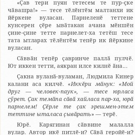
«Ҫав тери пуян тетесем те пур-ҫке
чӑвашра!» — тесе тӗлӗнтӗм малтанхи ик
йӗркене вуласан. Парнеленӗ теттене
кунсерен ҫӗре ывӑтакан ачана мӗншӗн
ҫине-ҫине тетте парнелет-ха тетӗш тесе
тата ытларах тӗлӗнтӗм тепӗр ик йӗркине
вуласан.
Сӑввӑн тепӗр ҫавринче паллӑ пулчӗ.
Ют иккен тетти, аякран илсе килнӗ ӑна...
Ҫакна вуланӑ-вуламан, Людмила Кинер
калани аса килчӗ. «
Иккӗри мӑнук: «Мой
друг — человек-паук», — тесе юрласа
ҫӳрет. Ҫак темӑпа сӑвӑ хайласа пар-ха, юрӑ
парнелем! Ҫӗрле те ҫак эрешмен-этем
теттине ыталаса ҫывӑрать
» — терӗ.
Юрӗ. Карягинан сӑввине малалла
вулар. Автор икӗ питлӗ-и? Сӑвӑ геройӗ-и?