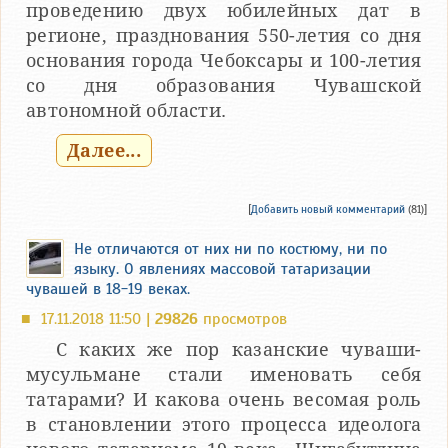
проведению двух юбилейных дат в
регионе, празднования 550-летия со дня
основания города Чебоксары и 100-летия
со дня образования Чувашской
автономной области.
Далее...
[
Добавить новый комментарий
(81)]
Не отличаются от них ни по костюму, ни по
языку. О явлениях массовой татаризации
чувашей в 18-19 веках.
17.11.2018 11:50 |
29826
просмотров
■
С каких же пор казанские чуваши-
мусульмане стали именовать себя
татарами? И какова очень весомая роль
в становлении этого процесса идеолога