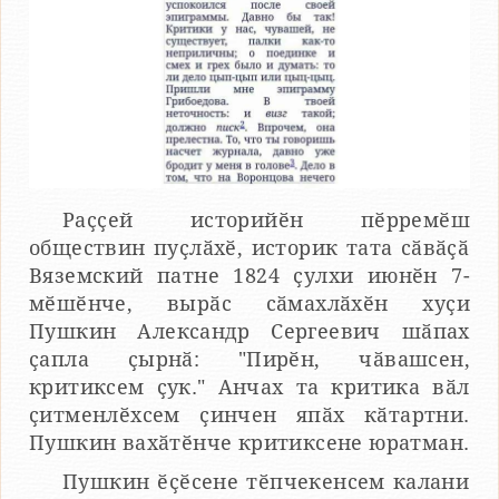
Раҫҫей историйӗн пӗрремӗш
обществин пуҫлӑхӗ, историк тата сӑвӑҫӑ
Вяземский патне 1824 ҫулхи июнӗн 7-
мӗшӗнче, вырӑс сӑмахлӑхӗн хуҫи
Пушкин Александр Сергеевич шӑпах
ҫапла ҫырнӑ: "Пирӗн, чӑвашсен,
критиксем ҫук." Анчах та критика вӑл
ҫитменлӗхсем ҫинчен япӑх кӑтартни.
Пушкин вахӑтӗнче критиксене юратман.
Пушкин ӗҫӗсене тӗпчекенсем калани