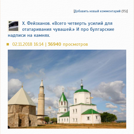
[
Добавить новый комментарий
(35)]
Х. Фейзханов. «Всего четверть усилий для
отатаривания чувашей.» И про булгарские
надписи на камнях.
02.11.2018 16:14 |
36940
просмотров
■