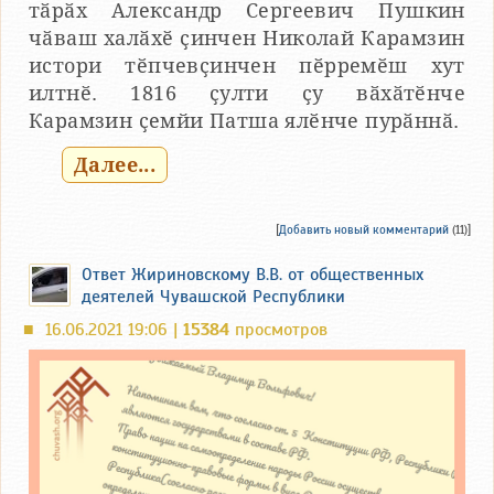
тӑрӑх Александр Сергеевич Пушкин
чӑваш халӑхӗ ҫинчен Николай Карамзин
истори тӗпчевҫинчен пӗрремӗш хут
илтнӗ. 1816 ҫулти ҫу вӑхӑтӗнче
Карамзин ҫемйи Патша ялӗнче пурӑннӑ.
Далее...
[
Добавить новый комментарий
(11)]
Ответ Жириновскому В.В. от общественных
деятелей Чувашской Республики
16.06.2021 19:06 |
15384
просмотров
■