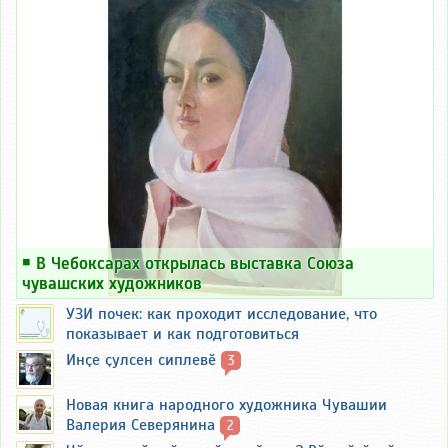
￭
В Чебоксарах открылась выставка Союза
чувашских художников
УЗИ почек: как проходит исследование, что
показывает и как подготовиться
Инҫе ҫулсен сиплевӗ
3
Новая книга народного художника Чувашии
Валерия Северянина
2