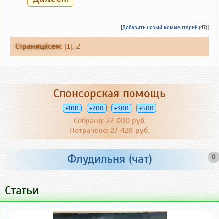
[
Добавить новый комментарий
(47)]
Страницăсем
: [1],
2
Спонсорская помощь
+100
+200
+300
+500
Собрано: 22 000 руб.
Потрачено: 27 420 руб.
Флудильня (чат)
0
Статьи