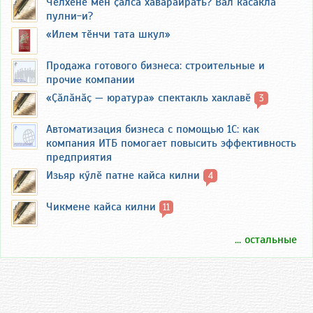
Чӗлхене мӗн ҫӑлса хӑварайрать? Вӑл кӑсӑклӑ
пулни-и?
«Илем тӗнчи тата шкул»
Продажа готового бизнеса: строительные и
прочие компании
«Ҫӑлӑнӑҫ — юратура» спектакль хаклавӗ
3
Автоматизация бизнеса с помощью 1С: как
компания ИТБ помогает повысить эффективность
предприятия
Изьяр кӳлӗ патне кайса килни
4
Чикмене кайса килни
11
... остальные