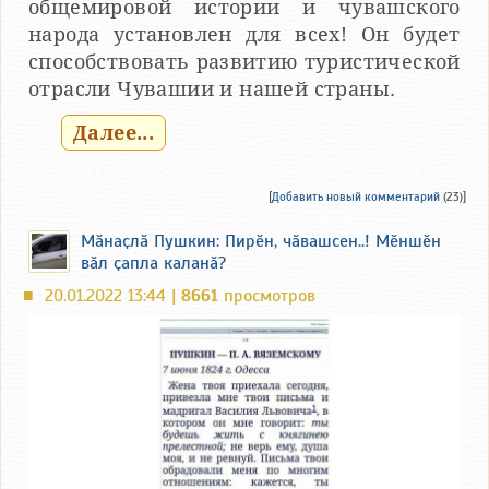
общемировой истории и чувашского
народа установлен для всех! Он будет
способствовать развитию туристической
отрасли Чувашии и нашей страны.
Далее...
[
Добавить новый комментарий
(23)]
Мӑнаҫлӑ Пушкин: Пирӗн, чӑвашсен..! Мӗншӗн
вӑл ҫапла каланӑ?
20.01.2022 13:44 |
8661
просмотров
■