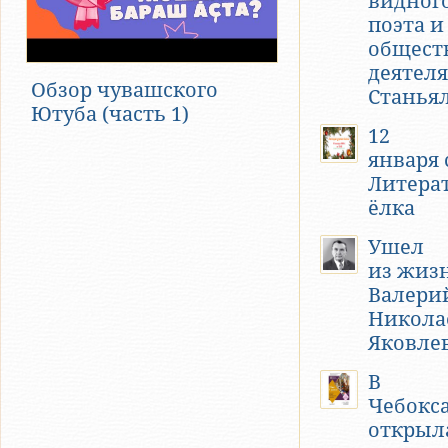
видного
поэта и
общест
деятел
Обзор чувашского
Станья
Ютуба (часть 1)
12
января 
Литера
ёлка
Ушел
из жиз
Валери
Никола
Яковле
В
Чебокс
открыл