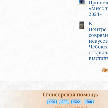
Прошел
«Мисс 
2024»
В
Центре
соврем
искусст
Чебокс
открыл
выстав
Др
Спонсорская помощь
+100
+200
+300
+500