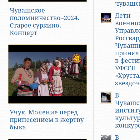
чувашс
Чувашское
Дети
поломничество–2024.
военно
Старое суркино.
Управл
Концерт
Росгвар
Чуваш
принял
в фести
УФССП
«Хруст
звездоч
В
Чувашс
инстит
Учук. Моление перед
культу
принесением в жертву
конкур
быка
В