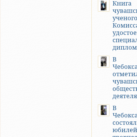
Книга
чувашс
ученого
Комисс
удосто
специа
диплом
В
Чебокс
отметил
чувашс
общест
деятеля
В
Чебокс
состоял
юбиле