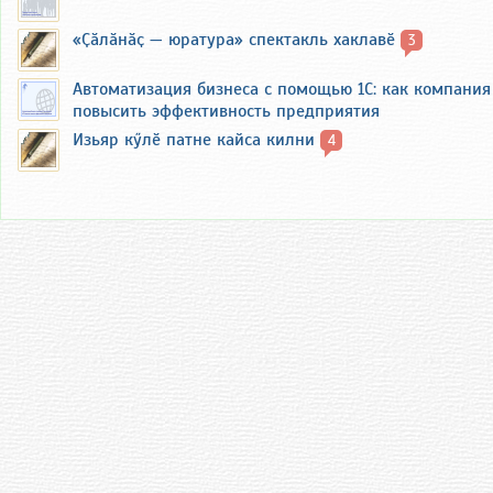
«Ҫӑлӑнӑҫ — юратура» спектакль хаклавӗ
3
Автоматизация бизнеса с помощью 1С: как компания
повысить эффективность предприятия
Изьяр кӳлӗ патне кайса килни
4