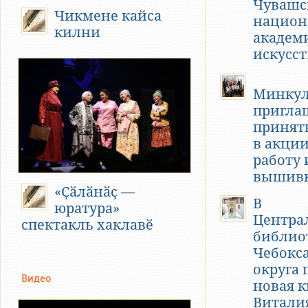
Чувашс
Чикмене кайса
национ
килни
академ
искусст
Минкул
пригла
принят
в акции
работу 
вышив
«Ҫӑлӑнӑҫ —
В
юратура»
Центра
спектакль хаклавӗ
библио
Чебокс
округа 
Видео
новая к
Витали