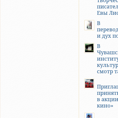
творче
писате
Евы Ли
В
перевод
и дух п
В
Чувашс
инстит
культу
смотр 
Пригла
принят
в акци
кино»