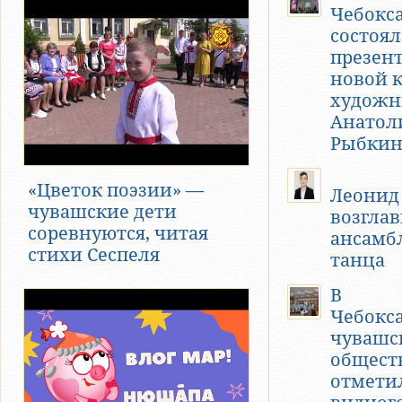
Чебокс
состоял
презен
новой 
художн
Анатол
Рыбкин
«Цветок поэзии» —
Леонид
чувашские дети
возгла
соревнуются, читая
ансамб
стихи Сеспеля
танца
В
Чебокс
чувашс
общест
отмети