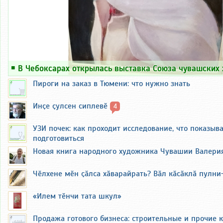
￭
В Чебоксарах открылась выставка Союза чувашских
Пироги на заказ в Тюмени: что нужно знать
Инҫе ҫулсен сиплевӗ
4
УЗИ почек: как проходит исследование, что показыва
подготовиться
Новая книга народного художника Чувашии Валери
Чӗлхене мӗн ҫӑлса хӑварайрать? Вӑл кӑсӑклӑ пулни
«Илем тӗнчи тата шкул»
Продажа готового бизнеса: строительные и прочие 