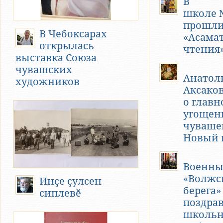
В
школе 
прошл
В Чебоксарах
«Асама
открылась
чтения
выставка Союза
чувашских
Анатол
художников
Аксаков
о глав
угощен
чуваше
Новый 
Военны
«Волжс
Инҫе ҫулсен
берега»
сиплевӗ
поздра
школьн