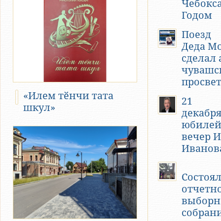
Чебокс
Годом
Поезд
Деда М
сделал 
чувашс
просве
«Илем тӗнчи тата
21
шкул»
декабря
юбиле
вечер 
Иванов
Состоя
отчетно
выборн
собран