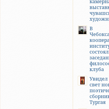
камерн
выстав
чувашс
художн
В
Чебокс
коопер
инстит
состоял
заседа
филосо
клуба
Увидел
свет н
поэтич
сборни
Тургая