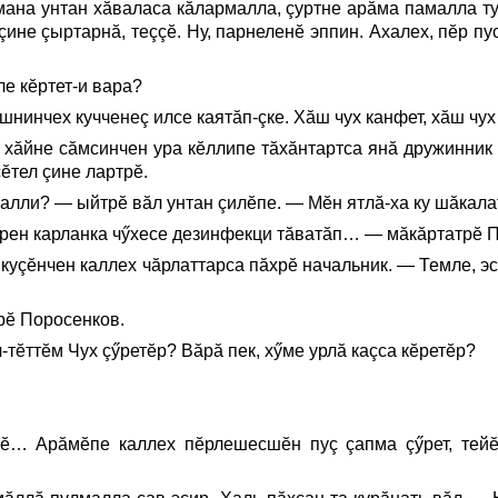
мана унтан хăваласа кăлармалла, çуртне арăма памалла ту
çине çыртарнă, теççĕ. Ну, парнеленĕ эппин. Ахалех, пĕр 
ле кĕртет-и вара?
нинчех кучченеç илсе каятăп-çке. Хăш чух канфет, хăш чу
 хăйне сăмсинчен ура кĕллипе тăхăнтартса янă дружинник
сĕтел çине лартрĕ.
алли? — ыйтрĕ вăл унтан çилĕпе. — Мĕн ятлă-ха ку шăкала
есрен карланка чӳхесе дезинфекци тăватăп… — мăкăртатрĕ 
н куçĕнчен каллех чăрлаттарса пăхрĕ начальник. — Темле,
рĕ Поросенков.
ч-тĕттĕм Чух çӳретĕр? Вăрă пек, хӳме урлă каçса кĕретĕр?
ĕ… Арăмĕпе каллех пĕрлешесшĕн пуç çапма çӳрет, тейĕ