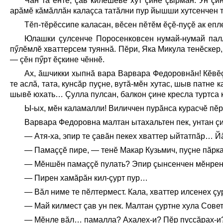
Чăн та ĕнтĕ, çав килĕшĕве хут çине çырман. Ун çи
арăмĕ кăмăллăн калаçса татăлни пур йышши хутсенчен те
Тĕп-тĕрĕссипе каласан, вĕсен пĕтĕм ĕçĕ-пуçĕ ак еп
Юлашки çулсенче Поросенковсен нумай-нумай палл
пӳлĕмлĕ хваттерсем туяннă. Пĕри, Яка Микула тенĕскер,
— çĕн пӳрт ĕçкине чĕннĕ.
Ах, ăшчикки хыпнă вара Варвара Федоровнăн! Кĕвĕç
те аслă, тата, кунсăр пуçне, вутă-мĕн хутас, шыв патне 
шывĕ юхать… Çулла пулсан, балкон çине кресла туртса 
Ы-ых, мĕн каламалли! Виличчен пурăнса курасчĕ пĕрр
Варвара Федоровна малтан ытахальтен пек, унтан çи
— Атя-ха, эпир те çавăн пекех хваттер ыйтатпăр… Йă
— Памаççĕ пире, — тенĕ Макар Кузьмич, пуçне пăрк
— Мĕншĕн памаççĕ пулать? Эпир çынсенчен мĕнрен
— Пирен хамăрăн кил-çурт пур…
— Вăл ниме те пĕлтермест. Кала, хваттер илсенех çур
— Май килмест çав ун пек. Малтан çуртне хула Сове
— Мĕнле вăл… памалла? Ахалех-и? Пĕр пуссăрах-и