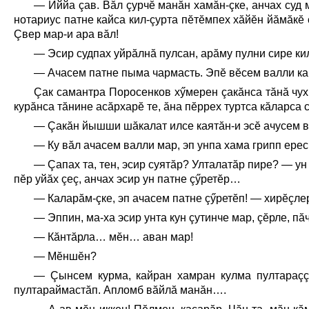
— Иййа çав. Вăл çурчĕ манăн хамăн-çке, анчах суд 
нотариус патне кайса кил-çурта пĕтĕмпех хăйĕн йăмăкĕ 
Çвер мар-и ара вăл!
— Эсир судпах уйрăлнă пулсан, арăму пулни сире ки
— Ачасем патне пыма чармасть. Эпĕ вĕсем валли каш
Çак самантра Поросенков хӳмерен çакăнса тăнă чух
курăнса тăнине асăрхарĕ те, ăна пĕррех туртса кăларса 
— Çакăн йышши шăкалат илсе каятăн-и эсĕ ачусем в
— Ку вăл ачасем валли мар, эп унпа хама грипп ер
— Çапах та, тен, эсир суятăр? Улталатăр пире? — у
пĕр уйăх çеç, анчах эсир ун патне çӳретĕр…
— Каларăм-çке, эп ачасем патне çӳретĕп! — хирĕçле
— Эппин, ма-ха эсир унта кун çутинче мар, çĕрле, пă
— Кăнтăрла… мĕн… аван мар!
— Мĕншĕн?
— Çынсем курма, кайран хамран кулма пултараçç
пултараймастăп. Апломб вăйлă манăн….