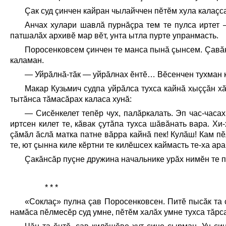
Çак суд çинчен кайран чылайччен пĕтĕм хула калаç
Анчах хулари шавлă пурнăçра тем те пулса иртет —
патшалăх архивĕ мар вĕт, унта ытла пурте упранмасть.
Поросенковсем çинчен те манса пынă çынсем. Çавăн
каламан.
— Уйрăлнă-тăк — уйрăлнах ĕнтĕ… Вĕсенчен тухман ку
Макар Кузьмич судпа уйрăлса тухса кайнă хыççăн х
тытăнса тăмасăрах каласа хунă:
— Сисĕнкелет тепĕр чух, палăркалать. Эп час-часах
иртсен килет те, кăвак çутăпа тухса шăвăнать вара. Хи
çăмăл ăслă матка патне вăрра кайнă пек! Кулăш! Кам пĕ
те, ют çынна киле кĕртни те килĕшсех каймасть те-ха ар
Çакăнсăр пуçне дружина начальнике урăх нимĕн те 
* * *
«Соклаç» пулна çав Поросенковсен. Питĕ пысăк та 
намăса пĕлмесĕр суд умне, пĕтĕм халăх умне тухса тăр