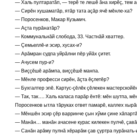
— Халь пултаратăп, — терĕ те лешĕ ăна хирĕç, тем а
— Сирĕн хушаматăр, ятăр тата аçăр ячĕ мĕнле-ха?
— Поросенков, Макар Кузьмич.
— Аçта пурăнатăр?
— Коммунальнăй слобода, 33. Частнăй хваттер.
— Çемьеллĕ-и эсир, хусах-и?
— Арăмран судпа уйрăлни пĕр уйăх çитет.
— Ачусем пур-и?
— Виççĕшĕ арăмпа, виççĕшĕ манпа.
— Мĕнле професси сирĕн, ăçта ĕçлетĕр?
— Бухгалтер эпĕ. Картус-çĕлĕк çĕлекен мастерскойĕн
— Так, так…. Халь каласа парăр ĕнтĕ: мĕн шутпа, мĕ
Поросенков ытла тăруках ответ памарĕ, каллех хырă
— Мĕншĕн эсир çĕр варринче çын хӳми çине хăпартă
— Манăн… манăн ачасене курас килекен пулчĕ, çав
— Санăн арăму пулнă хĕрарăм çав çуртра пурăнать