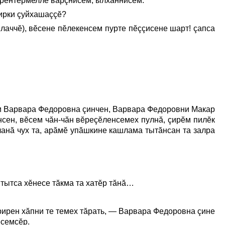
кӳрентермелле вăрçнисем, ылханнисем.
пирки çуйхашаççĕ?
лаччĕ), вĕсене пĕлекенсем пурте пĕççисене шарт! çапса
иччи Варвара Федоровна çинчен, Варвара Федоровни Макар
енсен, вĕсем чăн-чăн вĕреçĕленсемех пулнă, çирĕм пилĕк
аланă чух та, арăмĕ упăшкине кашлама тытăнсан та залра
тытса хĕнесе тăкма та хатĕр тăнă…
рирен хăпни те темех тăрать, — Варвара Федоровна çине
ĕсемсĕр.