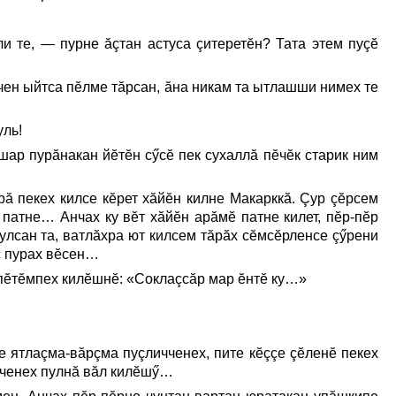
и те, — пурне ăçтан астуса çитеретĕн? Тата этем пуçĕ
ен ыйтса пĕлме тăрсан, ăна никам та ытлашши нимех те
уль!
шар пурăнакан йĕтĕн сӳсĕ пек сухаллă пĕчĕк старик ним
рă пекех килсе кĕрет хăйĕн килне Макарккă. Çур çĕрсем
м патне… Анчах ку вĕт хăйĕн арăмĕ патне килет, пĕр-пĕр
пулсан та, ватлăхра ют килсем тăрăх сĕмсĕрленсе çӳрени
аç пурах вĕсен…
 пĕтĕмпех килĕшнĕ: «Соклаçсăр мар ĕнтĕ ку…»
е ятлаçма-вăрçма пуçличченех, пите кĕççе çĕленĕ пекех
ичченех пулнă вăл килĕшӳ…