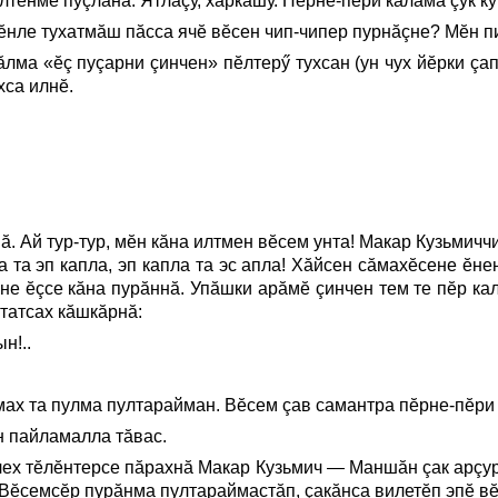
лтĕнме пуçланă. Ятлаçу, харкашу. Пĕрне-пĕри калама çук 
ĕнле тухатмăш пăсса ячĕ вĕсен чип-чипер пурнăçне? Мĕн 
ма «ĕç пуçарни çинчен» пĕлтерӳ тухсан (ун чух йĕрки çап
хса илнĕ.
нă. Ай тур-тур, мĕн кăна илтмен вĕсем унта! Макар Кузьм
ла та эп капла, эп капла та эс апла! Хăйсен сăмахĕсене ĕн
нне ĕçсе кăна пурăннă. Упăшки арăмĕ çинчен тем те пĕр к
татсах кăшкăрнă:
н!..
ах та пулма пултарайман. Вĕсем çав самантра пĕрне-пĕри 
н пайламалла тăвас.
лех тĕлĕнтерсе пăрахнă Макар Кузьмич — Маншăн çак арçу
 Вĕсемсĕр пурăнма пултараймастăп, çакăнса вилетĕп эпĕ в