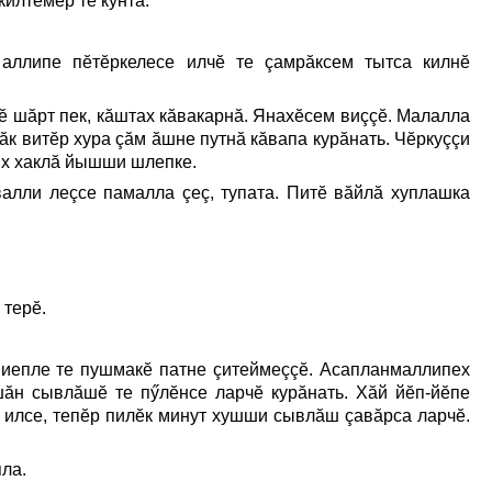
илтĕмĕр те кунта.
 аллипе пĕтĕркелесе илчĕ те çамрăксем тытса килнĕ
йĕ шăрт пек, кăштах кăвакарнă. Янахĕсем виççĕ. Малалла
ăк витĕр хура çăм ăшне путнă кăвапа курăнать. Чĕркуççи
аях хаклă йышши шлепке.
алли леçсе памалла çеç, тупата. Питĕ вăйлă хуплашка
 терĕ.
иепле те пушмакĕ патне çитеймеççĕ. Асапланмаллипех
шăн сывлăшĕ те пӳлĕнсе ларчĕ курăнать. Хăй йĕп-йĕпе
 илсе, тепĕр пилĕк минут хушши сывлăш çавăрса ларчĕ.
пла.