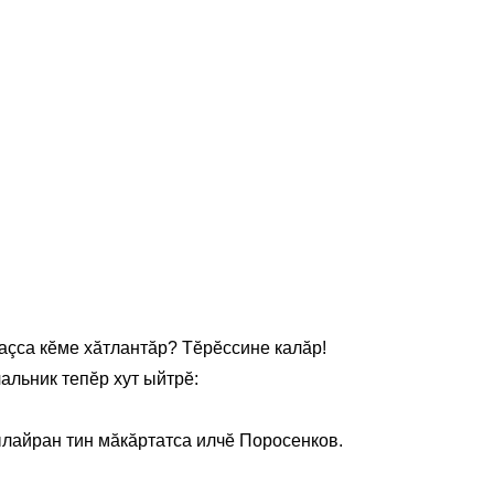
каçса кĕме хăтлантăр? Тĕрĕссине калăр!
альник тепĕр хут ыйтрĕ:
лайран тин мăкăртатса илчĕ Поросенков.