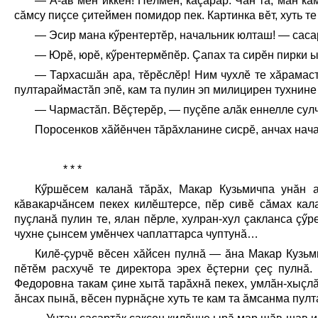
— А-ав мĕн иккен! Пĕлмен, каçарăр. Чăн та, мăн кă
сăмсу пиçсе çитеймен помидор пек. Картинка вĕт, хуть те
— Эсир мана кӳрентертĕр, начальник юлташ! — саса
— Юрĕ, юрĕ, кӳрентермĕпĕр. Çапах та сирĕн пирки ы
— Тархасшăн ара, тĕрĕслĕр! Ним чухлĕ те хăрамаст
пултараймастăп эпĕ, кам та пулин эп милицирен тухнине
— Чармастăп. Вĕçтерĕр, — пуçĕпе алăк еннелле сулч
Поросенков хăйĕнчен тăрăхланине сисрĕ, анчах нача
* * *
Кӳршĕсем каланă тăрăх, Макар Кузьмичпа унăн 
кăвакарчăнсем пекех килĕштерсе, пĕр сивĕ сăмах кал
пуçланă пулин те, ялан пĕрле, хулран-хул çакланса çӳ
чухне çынсем умĕнчех чаплаттарса чуптунă…
Килĕ-çурчĕ вĕсен хăйсен пулнă — ăна Макар Кузьм
пĕтĕм расхучĕ те директора эрех ĕçтерни çеç пулнă
Федоровна такам çине хытă тарăхнă пекех, умлăн-хыçлă
ăнсах пынă, вĕсен пурнăçне хуть те кам та ăмсанма пулт