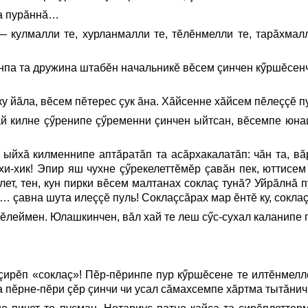
са пурăннă…
 кулмалли те, хурланмалли те, тĕлĕнмелли те, тарăхмалл
па та дружина штабĕн начальникĕ вĕсем çинчен кӳршĕсенч
 йăла, вĕсем пĕтерес çук ăна. Хăйсенне хăйсем пĕлеççĕ п
ăй килне çӳренипе çӳременни çинчен ыйтсан, вĕсемпе юна
 ыйхă килменнипе аптăратăп та асăрхакалатăп: чăн та, вă
-хи-хик! Эпир яш чухне çӳрекелеттĕмĕр çавăн пек, юттисе
лет, тен, кун пирки вĕсем малтанах соклаç тунă? Уйрăлнă 
а… çавна шута илеççĕ пуль! Соклаçсăрах мар ĕнтĕ ку, сокл
пĕлеймен. Юлашкинчен, вăл хай те леш сӳс-сухал каланипе
çирĕп «соклаç»! Пĕр-пĕринпе пур кӳршĕсене те илтĕнмелл
са пĕрне-пĕри çĕр çинчи чи усал сăмахсемпе хăртма тытăн