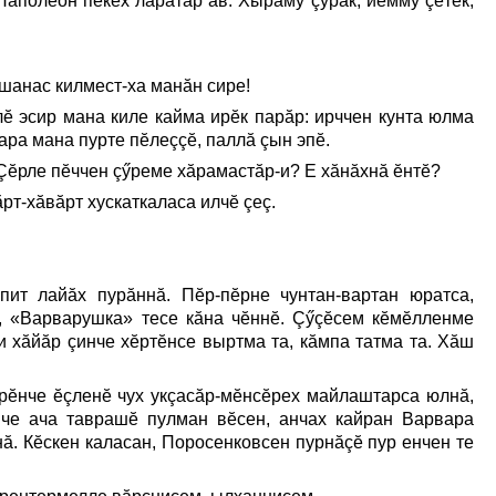
Наполеон пекех ларатăр ав. Хырăму çурăк, йĕммӳ çĕтĕк,
 шанас килмест-ха манăн сире!
лĕ эсир мана киле кайма ирĕк парăр: ирччен кунта юлма
ара мана пурте пĕлеççĕ, паллă çын эпĕ.
 Çĕрле пĕччен çӳреме хăрамастăр-и? Е хăнăхнă ĕнтĕ?
рт-хăвăрт хускаткаласа илчĕ çеç.
ит лайăх пурăннă. Пĕр-пĕрне чунтан-вартан юратса,
», «Варварушка» тесе кăна чĕннĕ. Çӳçĕсем кĕмĕлленме
и хăйăр çинче хĕртĕнсе выртма та, кăмпа татма та. Хăш
ерĕнче ĕçленĕ чух укçасăр-мĕнсĕрех майлаштарса юлнă,
нче ача таврашĕ пулман вĕсен, анчах кайран Варвара
ă. Кĕскен каласан, Поросенковсен пурнăçĕ пур енчен те