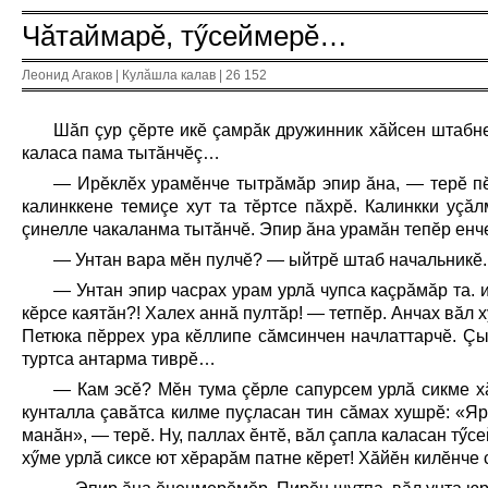
Чăтаймарĕ, тӳсеймерĕ…
Леонид Агаков | Кулăшла калав | 26 152
Шăп çур çĕрте икĕ çамрăк дружинник хăйсен штабне
каласа пама тытăнчĕç…
— Ирĕклĕх урамĕнче тытрăмăр эпир ăна, — терĕ пĕр
калинккене темиçе хут та тĕртсе пăхрĕ. Калинкки уç
çинелле чакаланма тытăнчĕ. Эпир ăна урамăн тепĕр енче
— Унтан вара мĕн пулчĕ? — ыйтрĕ штаб начальникĕ.
— Унтан эпир часрах урам урлă чупса каçрăмăр та. 
кĕрсе каятăн?! Халех аннă пултăр! — тетпĕр. Анчах вăл
Петюка пĕррех ура кĕллипе сăмсинчен начлаттарчĕ. Çын
туртса антарма тиврĕ…
— Кам эсĕ? Мĕн тума çĕрле сапурсем урлă сикме хă
кунталла çавăтса килме пуçласан тин сăмах хушрĕ: «Яр
манăн», — терĕ. Ну, паллах ĕнтĕ, вăл çапла каласан тӳ
хӳме урлă сиксе ют хĕрарăм патне кĕрет! Хăйĕн килĕнче с