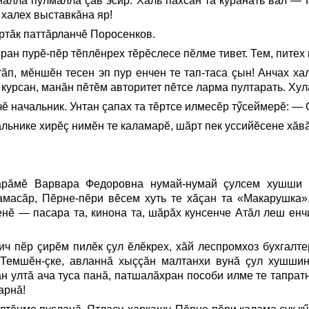
мăллă пулмалла çав эсир. Халь пăхсан та курăнать вăл — 
 халех выставкăна яр!
ртăк паттăрланчĕ Поросенков.
ран пурĕ-пĕр тĕплĕнрех тĕрĕслесе пĕлме тивет. Тем, питех
ăп, мĕншĕн тесен эп пур енчен те тап-таса çын! Анчах ха
 курсан, манăн пĕтĕм авторитет пĕтсе ларма пултарать. Хул
ĕ начальник. Унтан çапах та тĕртсе илмесĕр тӳсеймерĕ: —
льнике хирĕç нимĕн те каламарĕ, шăрт пек уссийĕсене хăвă
арăмĕ Варвара Федоровна нумай-нумай çулсем хушши п
амасăр, Пĕрне-пĕри вĕсем хуть те хăçан та «Макарушка
ренĕ — пасара та, кинона та, шăрăх кунсенче Атăл леш енч
ич пĕр çирĕм пилĕк çул ĕлĕкрех, хăй леспромхоз бухгалт
. Темшĕн-çке, авланнă хыççăн малтанхи вунă çул хушши
н ултă ача туса панă, патшалăхран пособи илме те тапратн
арнă!