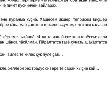
рмен. Анчах пĕр-пĕрне чунтан-вартан юратакан упăшкипе
ичĕ пичет пуснинчен вăйлăрах.
сене пурăнма куçнă. Хăшĕсем икшер, теприсем виçшер
ĕрре кăна мар çав хваттерсене «çума», ялти пек каласан
 кĕçтеме тытăннă. Ытла та чаплă-çке хваттерĕсем: асли
ихçан шăнса пăсăлмăн. Пăрăлтатса газĕ çунать, шăкăртатса
ан, вилес те килес çук пулĕ çав…
кле, хĕлле хĕрĕх градус сивĕре те сарай хыçне кай…