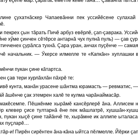
ту ĕçĕпе мар. çаратас ĕмĕтпе кĕме тăнă… Çавăнпа тытса к
лине çухатнăскер Чапаевăнни пек уссийĕсене сулахай
ĕ.
и пекрех çын тăрать Пичĕ арбуз евĕрлĕ, çап-çаврака. Усси
йне хӳме çинчен сĕтĕрсе антарнă чух пулнă пуль) — çав çур
итичченех çурăлса тухнă. Çара уран, анчах пуçĕнче — сам
чĕ начальник. — Ӳкерсе илмелле те «Капкăн» хуплашки в
мĕнчи пукан çине кăтартса.
ен çав тери хурлăхлăн пăхрĕ те:
ивĕ кунта, манăн урасене шăнтма юрамасть — ревматис, —
ăй ăшĕнче çак этемрен халĕ те кулма чарăнаймасăр.
макĕсемпе. Пĕшкĕнме хырăмĕ кансĕрлерĕ ăна. Аллисем н
ĕр клевер çисе тултарнă ĕне пек мăшлатрĕ, хушшăн-хуш
, пукан хыçĕ çине тайăнчĕ те, хырăмне ик аллипе ыталаса
мах пуçларĕ…
атăр-и! Пирĕн сирĕнтен ăна-кăна ыйтса пĕлмелле. Йĕрки çа