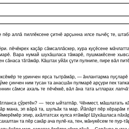
 пĕр аллă пиллĕксене çитнĕ арçынна илсе пычĕç те, штаб
и. пĕчĕкрех каçăр сăмсаллăскер, хура куçĕсене мăчлатта
ăлмарĕ. Вара нумай шухăшласа тăмарĕ, пушмакĕсене хывса
н сăнаса тăтăмăр. Кăштах уйăх çути пулнипе, пире вăл пи
иксĕмĕр те уринчен ярса тытрăмăр, — ăнлантарма пуçларĕ 
 хӳме çинчен ним тусан та анасшăн пулмарĕ арçури пек тапк
нин сăмси ахаль те пĕчĕккĕ, вăл ăна тата ытларах лапчă
тланса çӳретĕн? — тесе ыйтатпăр. Чĕнмест, мăшлатать кă
ăр мана, эп вăрă та, шульăк та мар. Йăпăрт пĕр хĕрарăм 
сеймерĕмĕр эпир, ахăлтатсах кулса ятăмăр! Шухăшласа пăхăр
ахалтан та пĕр сакăр ача пулĕ-ха, тен, мăнукĕсем те пур-тăр