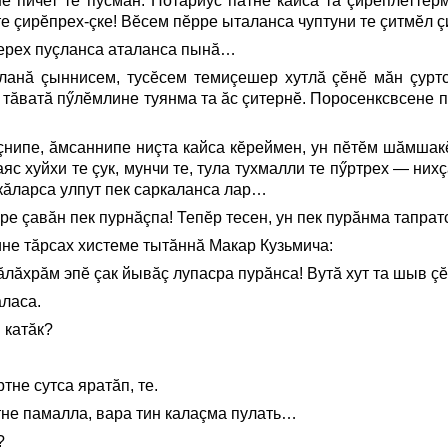
не пичет те пусман. Нотариус патне кайса та çирĕплетте
 çирĕпрех-çке! Вĕсем пĕрре ыталанса чуптуни те çитмĕл ç
лерех пуçланса аталанса пынă…
анă çыннисем, тусĕсем темиçешер хутлă çĕнĕ мăн çурт
 тăватă пӳлĕмлине туянма та ăс çитернĕ. Поросенксвсене п
нипе, ăмсаннипе ниçта кайса кĕреймен, ун пĕтĕм шăмшакĕ
каяс хуйхи те çук, мунчи те, тула тухмалли те пӳртрех — н
кăларса улпут пек саркаланса лар…
е çавăн пек пурнăçпа! Тепĕр тесен, ун пек пурăнма тапратс
не тăрсах хистеме тытăннă Макар Кузьмича:
лăхрăм эпĕ çак йывăç лупасра пурăнса! Вутă хут та шыв çĕ
аласа.
 катăк?
тне сутса яратăп, те.
тне памалла, вара тин калаçма пулать…
?