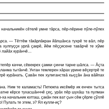
 начальникĕн сĕтелĕ умне тăрса, пĕр-пĕрине пӳле-пӳлех
рса. — Тĕттĕм тăкăрлăкран йăпшăнса тухрĕ те вăл, пĕр
 хулпуççи урлă çакрĕ, йĕм пĕççисене тавăрчĕ те хӳме
тĕ лайăх курăнчĕ…
тепĕр каччи, сĕвекрех çамки çинчи тарне шăлса. — Ăçта
аланма тытăнчĕ. Унтан темлерен хăрах урине вĕçертрĕ те
трĕ курăнать. Çавăн пек хулиганствă хыççăн ăна вăйпах
на. Ним те каламасть! Петюкпа иксĕмĕр ик енчен тытса
патне кĕрсе тухасшăнччĕ çеç, урăх пĕр шухăш та пулман
-ха начальник юлташ, çакăн пек ват çын сĕм çĕрле çӳллĕ
! Пулать те этем, э? Ял кулли-иç?