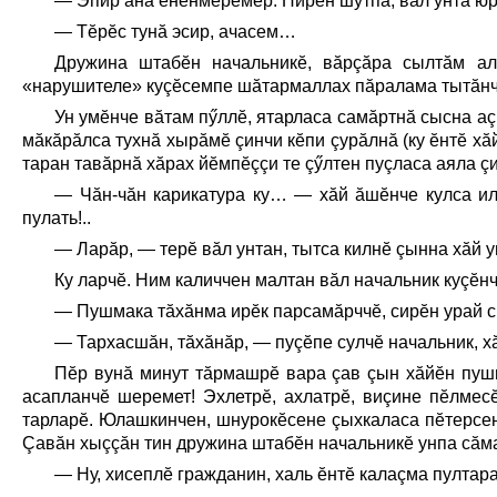
— Эпир ăна ĕненмерĕмĕр. Пирĕн шутпа, вăл унта юра
— Тĕрĕс тунă эсир, ачасем…
Дружина штабĕн начальникĕ, вăрçăра сылтăм ал
«нарушителе» куçĕсемпе шăтармаллах пăралама тытăнч
Ун умĕнче вăтам пӳллĕ, ятарласа самăртнă сысна аç
мăкăрăлса тухнă хырăмĕ çинчи кĕпи çурăлнă (ку ĕнтĕ хă
таран тавăрнă хăрах йĕмпĕççи те çӳлтен пуçласа аяла ç
— Чăн-чăн карикатура ку… — хăй ăшĕнче кулса ил
пулать!..
— Ларăр, — терĕ вăл унтан, тытса килнĕ çынна хăй у
Ку ларчĕ. Ним каличчен малтан вăл начальник куçĕнч
— Пушмака тăхăнма ирĕк парсамăрччĕ, сирĕн урай с
— Тархасшăн, тăхăнăр, — пуçĕпе сулчĕ начальник, х
Пĕр вунă минут тăрмашрĕ вара çав çын хăйĕн пуш
асапланчĕ шеремет! Эхлетрĕ, ахлатрĕ, виçине пĕлмес
тарларĕ. Юлашкинчен, шнурокĕсене çыхкаласа пĕтерсен
Çавăн хыççăн тин дружина штабĕн начальникĕ унпа сă
— Ну, хисеплĕ гражданин, халь ĕнтĕ калаçма пултар