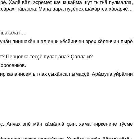
рĕ. Халĕ вăл, эсремет, качча кайма шут тытнă пулмалла,
пуссăрах, тăванла. Мана вара пуçĕпех шăхăртса хăварчĕ…
х шăкалат….
 унăн пиншакĕн шал енчи кĕсйинчен эрех кĕленчин пырĕ
т? Перцовка теççĕ пулас ăна? Çапла-и?
Поросенков.
 эсир каланисем ытлах çыхăнса пымаççĕ. Арăмупа уйрăлни
ç. Анчах эпĕ мăн кăмăллă çын, хама тиркенине тӳсме