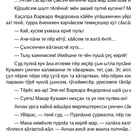
…Унтан сасартăк çаксен килĕнче ырă мар шăв-шав и
Кӳршĕсем шалт тĕлĕннĕ: мĕн амакĕ пулчĕ кусене? М
Хаçатра Варвара Федоровна хăйĕн упăшкинчен уйрăл
ах! тенĕ, турра ĕненекен карчăксем темиçешер хут сăхсă
— Кай, кусем ухмаха ернĕ пуль!
— Ачи-пăчи те пĕр кĕтӳ, хăйсем те ватă ĕнтĕ…
— Çынсенчен вăтанасчĕ хуть…
— Тьху, каяннисем! Иккĕшне те чĕн пушă çеç кирлĕ!
Суд пулнă кун ăна итлеме пĕр икçĕр çын ытла пухăн
Кузьмич çинчен каламанни те хăварман, тет, çав. Эс ап
çул пĕрне пĕри пĕр çутă кун та кăтартман, пĕр-пĕрин ю
ларакан тӳрĕ чунлă çынсем, тӳсеймесĕр, урисемпе тăпăр
— Тĕрĕс ма-ар! Эле-ек! Варвара Федоровна ырă çы-ы
— Суять! Макар Кузьмич нихçан та ун пек пулма-ан!
Анчах урса кайнă мăшăра мирлештересси çинчен сăм
— Уйăрас, — тенĕ суд. — Пурлăхне çурмалла, пĕр та
— Мана нимĕнле пурлăх та кирлĕ мар, — халăха кал
тĕллесе кăтартнă вăл. — Анчах виçĕ ачи манпа пулччăр.