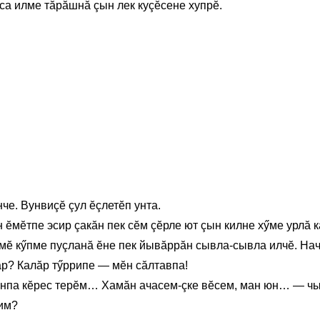
са илме тăрăшнă çын лек куçĕсене хупрĕ.
че. Вунвиçĕ çул ĕçлетĕп унта.
н ĕмĕтпе эсир çакăн пек сĕм çĕрле ют çын килне хӳме урлă 
мĕ кӳпме пуçланă ĕне пек йывăррăн сывла-сывла илчĕ. Нач
р? Калăр тӳррипе — мĕн сăлтавпа!
ăнпа кĕрес терĕм… Хамăн ачасем-çке вĕсем, ман юн… — чы
-им?